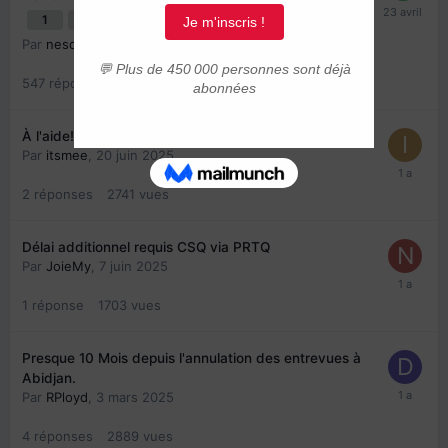
1
2
3
4
28
Par
nesquixx
,
10 mai 2023
547
réponses
364462
vues
À l'aide!! Déclaration d'intérêt PSTQ
Par
itsmee
,
20 juin 2025
2
réponses
2741
vues
Délai additionnel requis CSQ via PRTQ
Par
JoieMy
,
7 juin 2025
1
réponse
1703
vues
Presque 10 Mois depuis l'annulation des entrevues à
Abidjan.
Par
RPloyd
,
3 mars 2025
4
réponses
2889
vues