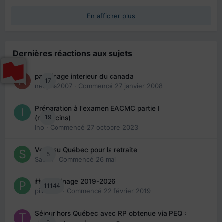
En afficher plus
Dernières réactions aux sujets
parrainage interieur du canada
17
nedjma2007
· Commencé
27 janvier 2008
Préparation à l'examen EACMC partie I
19
(médecins)
Ino
· Commencé
27 octobre 2023
Venir au Québec pour la retraite
5
Sab74
· Commencé
26 mai
👬 Parrainage 2019-2026
11144
piinoush
· Commencé
22 février 2019
Séjour hors Québec avec RP obtenue via PEQ :