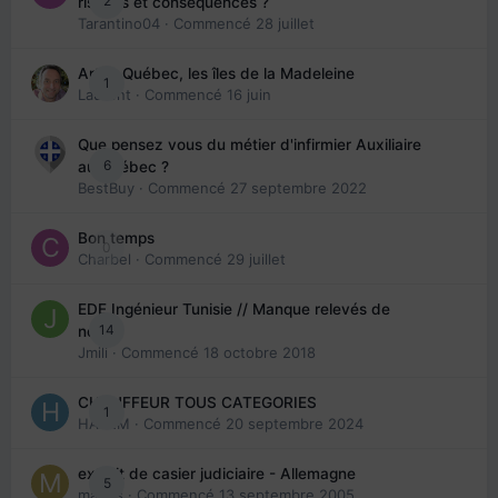
2
risques et conséquences ?
Tarantino04
· Commencé
28 juillet
Arte : Québec, les îles de la Madeleine
1
Laurent
· Commencé
16 juin
Que pensez vous du métier d'infirmier Auxiliaire
6
au Québec ?
BestBuy
· Commencé
27 septembre 2022
Bon temps
0
Charbel
· Commencé
29 juillet
EDE Ingénieur Tunisie // Manque relevés de
14
note
Jmili
· Commencé
18 octobre 2018
CHAUFFEUR TOUS CATEGORIES
1
HAZEM
· Commencé
20 septembre 2024
extrait de casier judiciaire - Allemagne
5
maries
· Commencé
13 septembre 2005