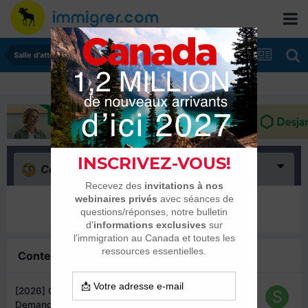
Salle d'attente - échanges de dates
Confus
(0)
Il n’y a encore rien ici
Contenu similaire
[2026] CSQ - Certificat de Séléction du Québec :
Demandes et traitements