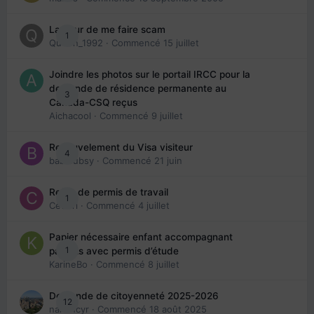
La peur de me faire scam
1
Queen_1992
· Commencé
15 juillet
Joindre les photos sur le portail IRCC pour la
demande de résidence permanente au
3
Canada-CSQ reçus
Aichacool
· Commencé
9 juillet
Renouvelement du Visa visiteur
4
babibubsy
· Commencé
21 juin
Refus de permis de travail
1
Cedbri
· Commencé
4 juillet
Papier nécessaire enfant accompagnant
1
parents avec permis d’étude
KarineBo
· Commencé
8 juillet
Demande de citoyenneté 2025-2026
12
nanancyr
· Commencé
18 août 2025