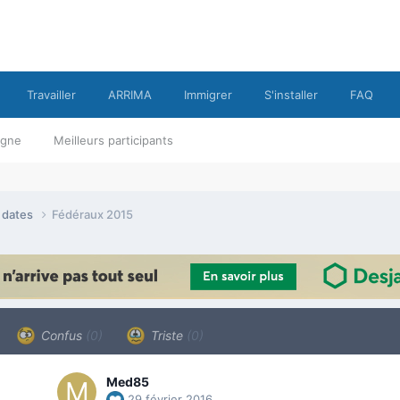
Travailler
ARRIMA
Immigrer
S'installer
FAQ
ligne
Meilleurs participants
e dates
Fédéraux 2015
Confus
(0)
Triste
(0)
Med85
29 février 2016