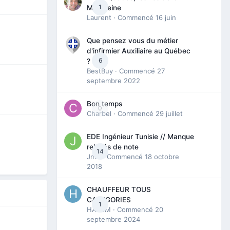
1
Madeleine
Laurent
· Commencé
16 juin
Que pensez vous du métier
d'infirmier Auxiliaire au Québec
6
?
BestBuy
· Commencé
27
septembre 2022
Bon temps
0
Charbel
· Commencé
29 juillet
EDE Ingénieur Tunisie // Manque
relevés de note
14
Jmili
· Commencé
18 octobre
2018
CHAUFFEUR TOUS
CATEGORIES
1
HAZEM
· Commencé
20
septembre 2024