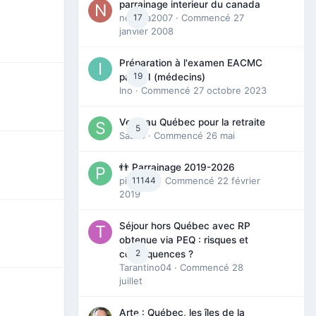
parrainage interieur du canada
nedjma2007
17
· Commencé
27
janvier 2008
Préparation à l'examen EACMC
19
partie I (médecins)
Ino
· Commencé
27 octobre 2023
Venir au Québec pour la retraite
5
Sab74
· Commencé
26 mai
👬 Parrainage 2019-2026
piinoush
11144
· Commencé
22 février
2019
Séjour hors Québec avec RP
obtenue via PEQ : risques et
2
conséquences ?
Tarantino04
· Commencé
28
juillet
Arte : Québec, les îles de la