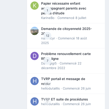
Papier nécessaire enfant
accompagnant parents avec
1
permis d’étude
KarineBo
· Commencé
8 juillet
Demande de citoyenneté 2025-
2026
12
nanancyr
· Commencé
18 août
2025
Problème renouvellement carte
RP en ligne
7
Davidgigi5
· Commencé
22
décembre 2022
TVRP portail et message de
0
retour
hellodutaillis
· Commencé
26 juin
TVRP ET suite de procédures
0
hellodutaillis
· Commencé
26 juin