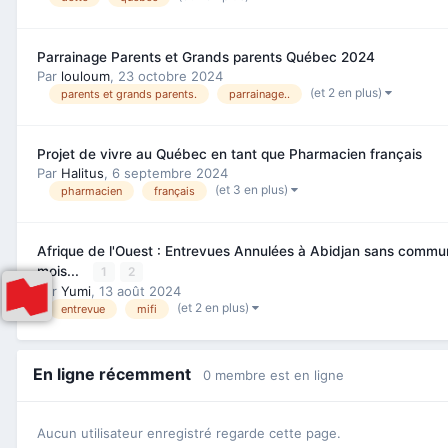
Parrainage Parents et Grands parents Québec 2024
Par
louloum
,
23 octobre 2024
(et 2 en plus)
parents et grands parents.
parrainage..
Projet de vivre au Québec en tant que Pharmacien français
Par
Halitus
,
6 septembre 2024
(et 3 en plus)
pharmacien
français
Afrique de l'Ouest : Entrevues Annulées à Abidjan sans commun
mois...
1
2
Par
Yumi
,
13 août 2024
(et 2 en plus)
entrevue
mifi
En ligne récemment
0 membre est en ligne
Aucun utilisateur enregistré regarde cette page.