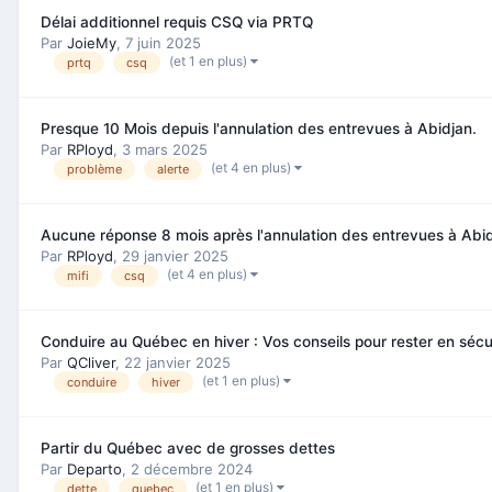
Délai additionnel requis CSQ via PRTQ
Par
JoieMy
,
7 juin 2025
(et 1 en plus)
prtq
csq
Presque 10 Mois depuis l'annulation des entrevues à Abidjan.
Par
RPloyd
,
3 mars 2025
(et 4 en plus)
problème
alerte
Aucune réponse 8 mois après l'annulation des entrevues à Abid
Par
RPloyd
,
29 janvier 2025
(et 4 en plus)
mifi
csq
Conduire au Québec en hiver : Vos conseils pour rester en sécu
Par
QCliver
,
22 janvier 2025
(et 1 en plus)
conduire
hiver
Partir du Québec avec de grosses dettes
Par
Departo
,
2 décembre 2024
(et 1 en plus)
dette
quebec