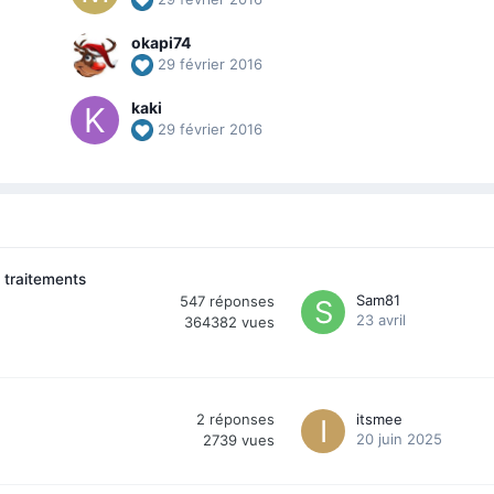
okapi74
29 février 2016
kaki
29 février 2016
 traitements
Sam81
547
réponses
23 avril
364382
vues
2
réponses
itsmee
20 juin 2025
2739
vues