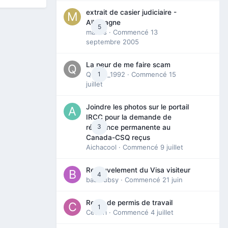
extrait de casier judiciaire -
Allemagne
5
maries
· Commencé
13
septembre 2005
La peur de me faire scam
Queen_1992
1
· Commencé
15
juillet
Joindre les photos sur le portail
IRCC pour la demande de
3
résidence permanente au
Canada-CSQ reçus
Aichacool
· Commencé
9 juillet
Renouvelement du Visa visiteur
4
babibubsy
· Commencé
21 juin
Refus de permis de travail
1
Cedbri
· Commencé
4 juillet