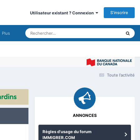
S’inscrire
Utilisateur existant ? Connexion
Plus
Imm
Toute l’activité
ANNONCES
Règles d'usage du forum
IMMIGRER.COM