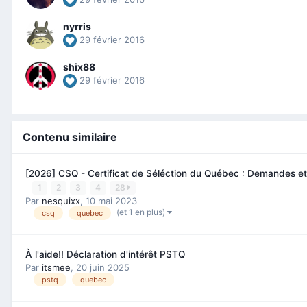
nyrris
29 février 2016
shix88
29 février 2016
Contenu similaire
[2026] CSQ - Certificat de Séléction du Québec : Demandes et
1
2
3
4
28
Par
nesquixx
,
10 mai 2023
(et 1 en plus)
csq
quebec
À l'aide!! Déclaration d'intérêt PSTQ
Par
itsmee
,
20 juin 2025
pstq
quebec