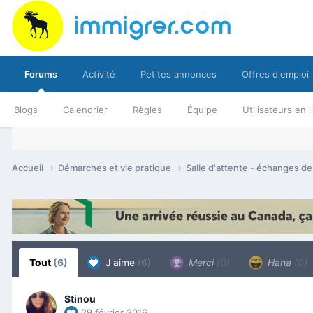
Forums
Activité
Petites annonces
Offres d'emploi
Blogs
Calendrier
Règles
Équipe
Utilisateurs en 
Accueil
Démarches et vie pratique
Salle d'attente - échanges d
Tout
(6)
J'aime
(6)
Merci
(0)
Haha
(0)
Stinou
29 février 2016