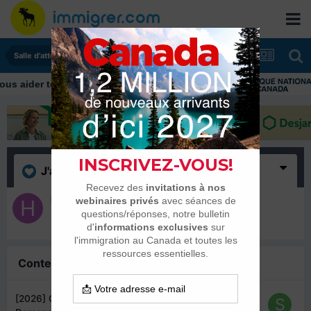
Salle d'attente - échanges de dates
J'aime
(1)
hnadir
22 février 2016
Contenu similaire
[2026] CSQ - Certificat de Séléction du Québec :