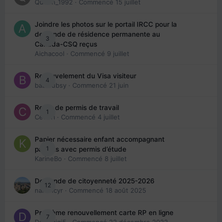
Queen_1992
· Commencé
15 juillet
Joindre les photos sur le portail IRCC pour la
demande de résidence permanente au
3
Canada-CSQ reçus
Aichacool
· Commencé
9 juillet
Renouvelement du Visa visiteur
4
babibubsy
· Commencé
21 juin
Refus de permis de travail
1
Cedbri
· Commencé
4 juillet
Papier nécessaire enfant accompagnant
1
parents avec permis d’étude
KarineBo
· Commencé
8 juillet
Demande de citoyenneté 2025-2026
12
nanancyr
· Commencé
18 août 2025
Problème renouvellement carte RP en ligne
7
Davidgigi5
· Commencé
22 décembre 2022