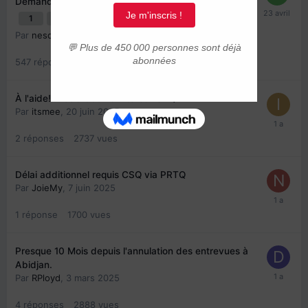
Demandes et traitements
1
2
3
4
28
Par
nesquixx
,
10 mai 2023
547
réponses
364320
vues
À l'aide!! Déclaration d'intérêt PSTQ
Par
itsmee
,
20 juin 2025
2
réponses
2737
vues
Délai additionnel requis CSQ via PRTQ
Par
JoieMy
,
7 juin 2025
1
réponse
1700
vues
Presque 10 Mois depuis l'annulation des entrevues à
Abidjan.
Par
RPloyd
,
3 mars 2025
4
réponses
2888
vues