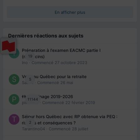
En afficher plus
Dernières réactions aux sujets
Préparation à l'examen EACMC partie I
19
(médecins)
Ino
· Commencé
27 octobre 2023
Venir au Québec pour la retraite
5
Sab74
· Commencé
26 mai
👬 Parrainage 2019-2026
11144
piinoush
· Commencé
22 février 2019
Séjour hors Québec avec RP obtenue via PEQ :
2
risques et conséquences ?
Tarantino04
· Commencé
28 juillet