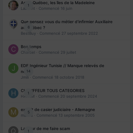
Arte : Québec, les îles de la Madeleine
1
Laurent
· Commencé
16 juin
Que pensez vous du métier d'infirmier Auxiliaire
6
au Québec ?
BestBuy
· Commencé
27 septembre 2022
Bon temps
0
Charbel
· Commencé
29 juillet
EDE Ingénieur Tunisie // Manque relevés de
14
note
Jmili
· Commencé
18 octobre 2018
CHAUFFEUR TOUS CATEGORIES
1
HAZEM
· Commencé
20 septembre 2024
extrait de casier judiciaire - Allemagne
5
maries
· Commencé
13 septembre 2005
La peur de me faire scam
1