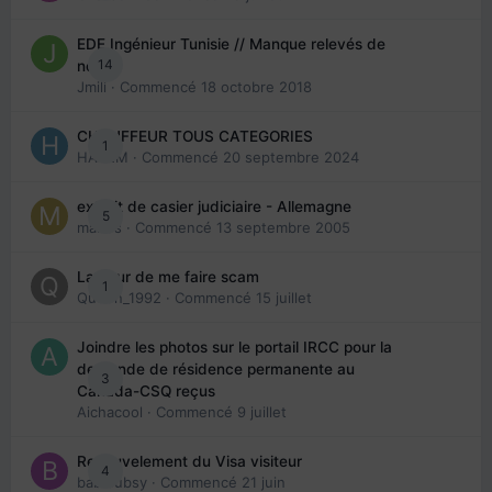
EDE Ingénieur Tunisie // Manque relevés de
14
note
Jmili
· Commencé
18 octobre 2018
CHAUFFEUR TOUS CATEGORIES
1
HAZEM
· Commencé
20 septembre 2024
extrait de casier judiciaire - Allemagne
5
maries
· Commencé
13 septembre 2005
La peur de me faire scam
1
Queen_1992
· Commencé
15 juillet
Joindre les photos sur le portail IRCC pour la
demande de résidence permanente au
3
Canada-CSQ reçus
Aichacool
· Commencé
9 juillet
Renouvelement du Visa visiteur
4
babibubsy
· Commencé
21 juin