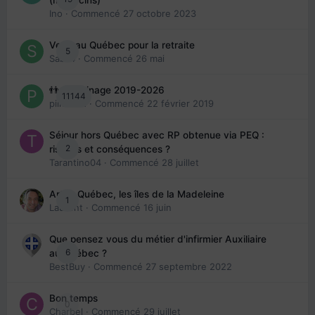
Ino
· Commencé
27 octobre 2023
Venir au Québec pour la retraite
5
Sab74
· Commencé
26 mai
👬 Parrainage 2019-2026
11144
piinoush
· Commencé
22 février 2019
Séjour hors Québec avec RP obtenue via PEQ :
2
risques et conséquences ?
Tarantino04
· Commencé
28 juillet
Arte : Québec, les îles de la Madeleine
1
Laurent
· Commencé
16 juin
Que pensez vous du métier d'infirmier Auxiliaire
6
au Québec ?
BestBuy
· Commencé
27 septembre 2022
Bon temps
0
Charbel
· Commencé
29 juillet