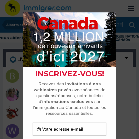
Alberta et Manitoba
J'aime
(16)
blamine
14 août 2017
nathalie beaugelus
14 août 2017
okapi74
13 août 2017
Winnipeg Jets
13 août 2017