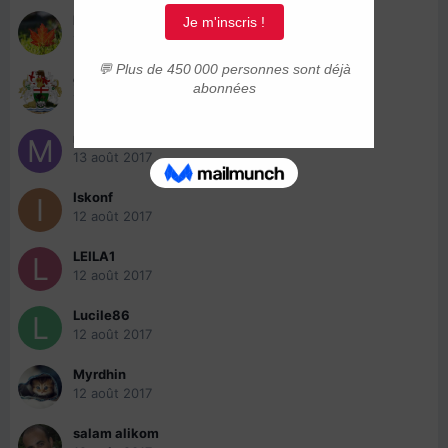
herve03
13 août 2017
good will
13 août 2017
mhortense
13 août 2017
Iskonf
12 août 2017
LEILA1
12 août 2017
Lucile86
12 août 2017
Myrdhin
12 août 2017
salam alikom