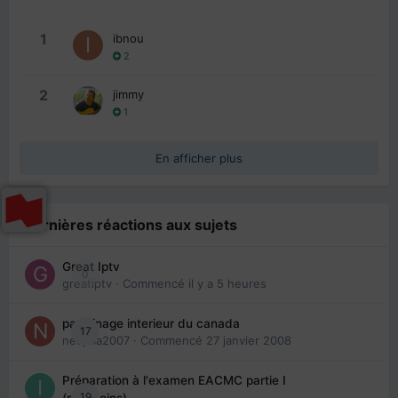
1
ibnou
2
2
jimmy
1
En afficher plus
Dernières réactions aux sujets
Great Iptv
0
greatiptv
· Commencé
il y a 5 heures
parrainage interieur du canada
17
nedjma2007
· Commencé
27 janvier 2008
Préparation à l'examen EACMC partie I
19
(médecins)