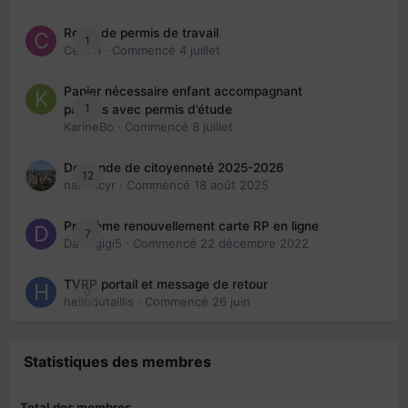
Refus de permis de travail
1
Cedbri
· Commencé
4 juillet
Papier nécessaire enfant accompagnant
1
parents avec permis d’étude
KarineBo
· Commencé
8 juillet
Demande de citoyenneté 2025-2026
12
nanancyr
· Commencé
18 août 2025
Problème renouvellement carte RP en ligne
7
Davidgigi5
· Commencé
22 décembre 2022
TVRP portail et message de retour
0
hellodutaillis
· Commencé
26 juin
Statistiques des membres
Total des membres