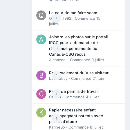
La peur de me faire scam
Queen_1992
1
· Commencé
15
juillet
Joindre les photos sur le portail
IRCC pour la demande de
3
résidence permanente au
Canada-CSQ reçus
Aichacool
· Commencé
9 juillet
Renouvelement du Visa visiteur
4
babibubsy
· Commencé
21 juin
Refus de permis de travail
1
Cedbri
· Commencé
4 juillet
Papier nécessaire enfant
accompagnant parents avec
1
permis d’étude
KarineBo
· Commencé
8 juillet