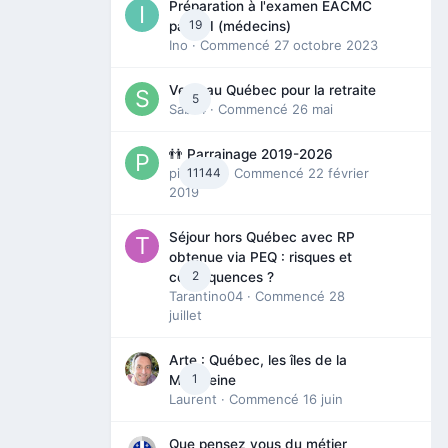
Préparation à l'examen EACMC
19
partie I (médecins)
Ino
· Commencé
27 octobre 2023
Venir au Québec pour la retraite
5
Sab74
· Commencé
26 mai
👬 Parrainage 2019-2026
piinoush
11144
· Commencé
22 février
2019
Séjour hors Québec avec RP
obtenue via PEQ : risques et
2
conséquences ?
Tarantino04
· Commencé
28
juillet
Arte : Québec, les îles de la
1
Madeleine
Laurent
· Commencé
16 juin
Que pensez vous du métier