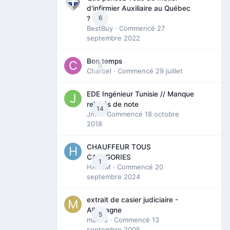
d'infirmier Auxiliaire au Québec
6
?
BestBuy
· Commencé
27
septembre 2022
Bon temps
0
Charbel
· Commencé
29 juillet
EDE Ingénieur Tunisie // Manque
relevés de note
14
Jmili
· Commencé
18 octobre
2018
CHAUFFEUR TOUS
CATEGORIES
1
HAZEM
· Commencé
20
septembre 2024
extrait de casier judiciaire -
Allemagne
5
maries
· Commencé
13
septembre 2005