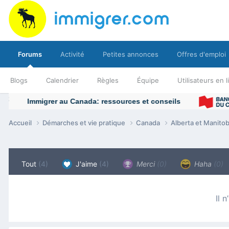
Forums
Activité
Petites annonces
Offres d'emploi
Blogs
Calendrier
Règles
Équipe
Utilisateurs en 
Accueil
Démarches et vie pratique
Canada
Alberta et Manito
Tout
(4)
J'aime
(4)
Merci
(0)
Haha
(0)
Il 