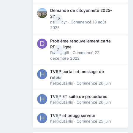
Demande de citoyenneté 2025-
2026
12
nanancyr
· Commencé
18 août
2025
Problème renouvellement carte
RP en ligne
7
Davidgigi5
· Commencé
22
décembre 2022
TVRP portail et message de
0
retour
hellodutaillis
· Commencé
26 juin
TVRP ET suite de procédures
0
hellodutaillis
· Commencé
26 juin
TVRP et beugg serveur
0
hellodutaillis
· Commencé
25 juin