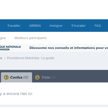
Travailler
ARRIMA
Immigrer
S'installer
FAQ
ligne
Meilleurs participants
ba
Procédures Manitoba : Le guide
Confus
(0)
Triste
(0)
n’y a encore rien ici