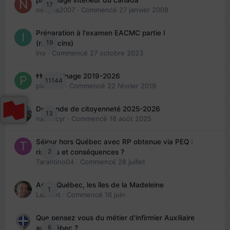
17
nedjma2007
· Commencé
27 janvier 2008
Préparation à l'examen EACMC partie I
19
(médecins)
Ino
· Commencé
27 octobre 2023
👬 Parrainage 2019-2026
11144
piinoush
· Commencé
22 février 2019
Demande de citoyenneté 2025-2026
13
nanancyr
· Commencé
18 août 2025
Séjour hors Québec avec RP obtenue via PEQ :
2
risques et conséquences ?
Tarantino04
· Commencé
28 juillet
Arte : Québec, les îles de la Madeleine
1
Laurent
· Commencé
16 juin
Que pensez vous du métier d'infirmier Auxiliaire
6
au Québec ?