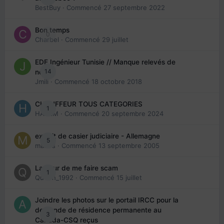
BestBuy
· Commencé
27 septembre 2022
Bon temps
0
Charbel
· Commencé
29 juillet
EDE Ingénieur Tunisie // Manque relevés de
14
note
Jmili
· Commencé
18 octobre 2018
CHAUFFEUR TOUS CATEGORIES
1
HAZEM
· Commencé
20 septembre 2024
extrait de casier judiciaire - Allemagne
5
maries
· Commencé
13 septembre 2005
La peur de me faire scam
1
Queen_1992
· Commencé
15 juillet
Joindre les photos sur le portail IRCC pour la
demande de résidence permanente au
3
Canada-CSQ reçus