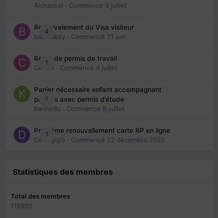
Aichacool
· Commencé
9 juillet
Renouvelement du Visa visiteur
4
babibubsy
· Commencé
21 juin
Refus de permis de travail
1
Cedbri
· Commencé
4 juillet
Papier nécessaire enfant accompagnant
1
parents avec permis d’étude
KarineBo
· Commencé
8 juillet
Problème renouvellement carte RP en ligne
7
Davidgigi5
· Commencé
22 décembre 2022
Statistiques des membres
Total des membres
118860