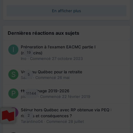
En afficher plus
Dernières réactions aux sujets
Préparation à l'examen EACMC partie I
19
(médecins)
Ino
· Commencé
27 octobre 2023
Venir au Québec pour la retraite
5
Sab74
· Commencé
26 mai
👬 Parrainage 2019-2026
11144
piinoush
· Commencé
22 février 2019
Séjour hors Québec avec RP obtenue via PEQ :
2
risques et conséquences ?
Tarantino04
· Commencé
28 juillet