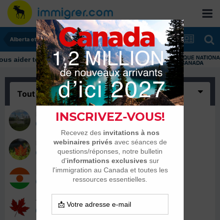
Alberta et Manitoba
Tout
(6)
FASSY
26 avril 2016
herve03
26 avril 2016
Eliss1981
25 avril 2016
freelance1
25 avril 2016