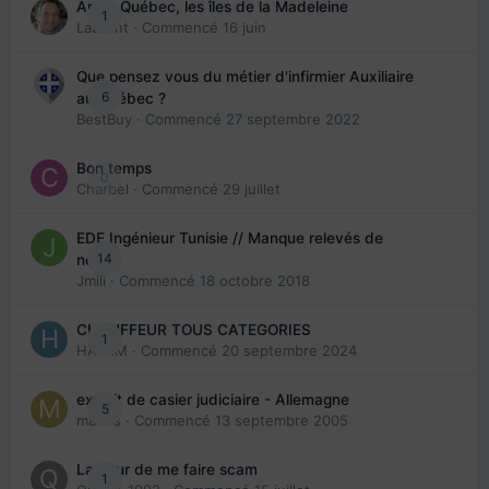
Arte : Québec, les îles de la Madeleine
1
Laurent
· Commencé
16 juin
Que pensez vous du métier d'infirmier Auxiliaire
6
au Québec ?
BestBuy
· Commencé
27 septembre 2022
Bon temps
0
Charbel
· Commencé
29 juillet
EDE Ingénieur Tunisie // Manque relevés de
14
note
Jmili
· Commencé
18 octobre 2018
CHAUFFEUR TOUS CATEGORIES
1
HAZEM
· Commencé
20 septembre 2024
extrait de casier judiciaire - Allemagne
5
maries
· Commencé
13 septembre 2005
La peur de me faire scam
1