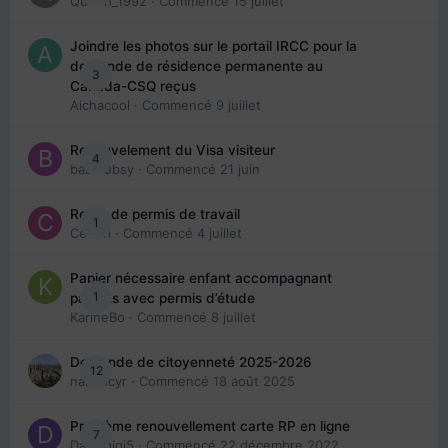
Queen_1992
· Commencé
15 juillet
Joindre les photos sur le portail IRCC pour la
demande de résidence permanente au
3
Canada-CSQ reçus
Aichacool
· Commencé
9 juillet
Renouvelement du Visa visiteur
4
babibubsy
· Commencé
21 juin
Refus de permis de travail
1
Cedbri
· Commencé
4 juillet
Papier nécessaire enfant accompagnant
1
parents avec permis d’étude
KarineBo
· Commencé
8 juillet
Demande de citoyenneté 2025-2026
12
nanancyr
· Commencé
18 août 2025
Problème renouvellement carte RP en ligne
7
Davidgigi5
· Commencé
22 décembre 2022