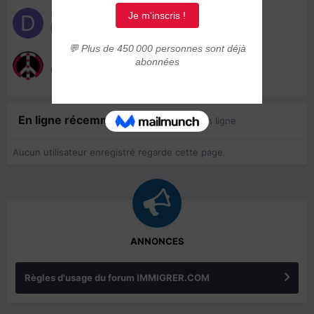
dksnake
25 avril 2016
shix88
25 avril 2016
En ligne récemment
0 membre est en ligne
Aucun utilisateur enregistré regarde cette page.
ANNONCES
Règles d'usage du forum IMMIGRER.COM