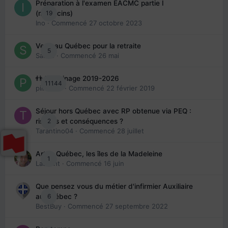
Préparation à l'examen EACMC partie I
19
(médecins)
Ino
· Commencé
27 octobre 2023
Venir au Québec pour la retraite
5
Sab74
· Commencé
26 mai
👬 Parrainage 2019-2026
11144
piinoush
· Commencé
22 février 2019
Séjour hors Québec avec RP obtenue via PEQ :
2
risques et conséquences ?
Tarantino04
· Commencé
28 juillet
Arte : Québec, les îles de la Madeleine
1
Laurent
· Commencé
16 juin
Que pensez vous du métier d'infirmier Auxiliaire
6
au Québec ?
BestBuy
· Commencé
27 septembre 2022