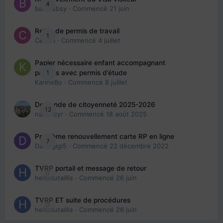
4
babibubsy
· Commencé
21 juin
Refus de permis de travail
1
Cedbri
· Commencé
4 juillet
Papier nécessaire enfant accompagnant
1
parents avec permis d’étude
KarineBo
· Commencé
8 juillet
Demande de citoyenneté 2025-2026
12
nanancyr
· Commencé
18 août 2025
Problème renouvellement carte RP en ligne
7
Davidgigi5
· Commencé
22 décembre 2022
TVRP portail et message de retour
0
hellodutaillis
· Commencé
26 juin
TVRP ET suite de procédures
0
hellodutaillis
· Commencé
26 juin