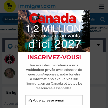
Alberta et Manitoba
J'aime
(2)
shix88
11 mars 2016
salam alikom
11 mars 2016
En ligne récemment
0 membre est en ligne
Aucun utilisateur enregistré regarde cette page.