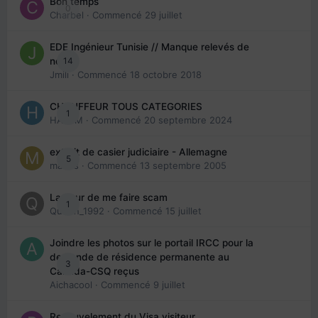
Bon temps
0
Charbel
· Commencé
29 juillet
EDE Ingénieur Tunisie // Manque relevés de
14
note
Jmili
· Commencé
18 octobre 2018
CHAUFFEUR TOUS CATEGORIES
1
HAZEM
· Commencé
20 septembre 2024
extrait de casier judiciaire - Allemagne
5
maries
· Commencé
13 septembre 2005
La peur de me faire scam
1
Queen_1992
· Commencé
15 juillet
Joindre les photos sur le portail IRCC pour la
demande de résidence permanente au
3
Canada-CSQ reçus
Aichacool
· Commencé
9 juillet
Renouvelement du Visa visiteur