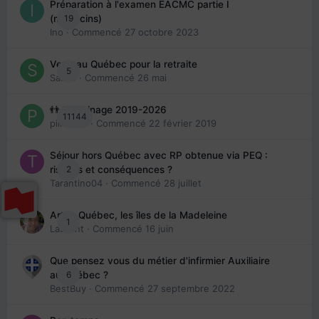
Préparation à l'examen EACMC partie I
19
(médecins)
Ino
· Commencé
27 octobre 2023
Venir au Québec pour la retraite
5
Sab74
· Commencé
26 mai
👬 Parrainage 2019-2026
11144
piinoush
· Commencé
22 février 2019
Séjour hors Québec avec RP obtenue via PEQ :
2
risques et conséquences ?
Tarantino04
· Commencé
28 juillet
Arte : Québec, les îles de la Madeleine
1
Laurent
· Commencé
16 juin
Que pensez vous du métier d'infirmier Auxiliaire
6
au Québec ?
BestBuy
· Commencé
27 septembre 2022