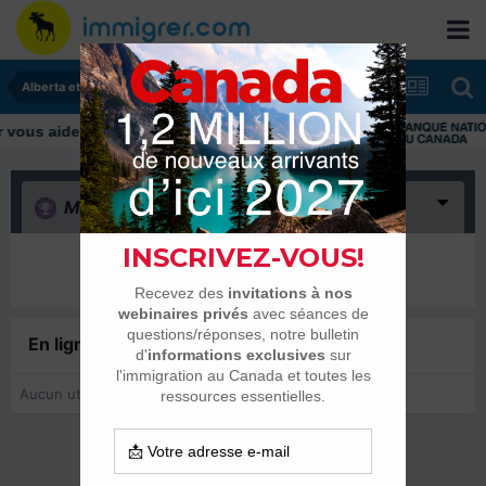
Alberta et Manitoba
us aider tout au long de votre transition
Merci
(0)
Il n’y a encore rien ici
En ligne récemment
0 membre est en ligne
Aucun utilisateur enregistré regarde cette page.