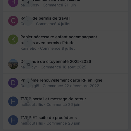
4
babibubsy
· Commencé
21 juin
Refus de permis de travail
1
Cedbri
· Commencé
4 juillet
Papier nécessaire enfant accompagnant
1
parents avec permis d’étude
KarineBo
· Commencé
8 juillet
Demande de citoyenneté 2025-2026
12
nanancyr
· Commencé
18 août 2025
Problème renouvellement carte RP en ligne
7
Davidgigi5
· Commencé
22 décembre 2022
TVRP portail et message de retour
0
hellodutaillis
· Commencé
26 juin
TVRP ET suite de procédures
0
hellodutaillis
· Commencé
26 juin