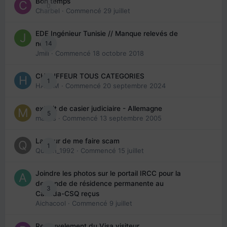
Bon temps
0
Charbel
· Commencé
29 juillet
EDE Ingénieur Tunisie // Manque relevés de
14
note
Jmili
· Commencé
18 octobre 2018
CHAUFFEUR TOUS CATEGORIES
1
HAZEM
· Commencé
20 septembre 2024
extrait de casier judiciaire - Allemagne
5
maries
· Commencé
13 septembre 2005
La peur de me faire scam
1
Queen_1992
· Commencé
15 juillet
Joindre les photos sur le portail IRCC pour la
demande de résidence permanente au
3
Canada-CSQ reçus
Aichacool
· Commencé
9 juillet
Renouvelement du Visa visiteur