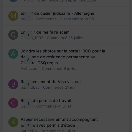
HAZEM
· Commencé
20 septembre 2024
extrait de casier judiciaire - Allemagne
5
maries
· Commencé
13 septembre 2005
La peur de me faire scam
1
Queen_1992
· Commencé
15 juillet
Joindre les photos sur le portail IRCC pour la
demande de résidence permanente au
3
Canada-CSQ reçus
Aichacool
· Commencé
9 juillet
Renouvelement du Visa visiteur
4
babibubsy
· Commencé
21 juin
Refus de permis de travail
1
Cedbri
· Commencé
4 juillet
Papier nécessaire enfant accompagnant
1
parents avec permis d’étude
KarineBo
· Commencé
8 juillet