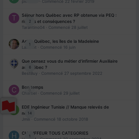
piinoush
· Commencé
22 février 2019
Séjour hors Québec avec RP obtenue via PEQ :
2
risques et conséquences ?
Tarantino04
· Commencé
28 juillet
Arte : Québec, les îles de la Madeleine
1
Laurent
· Commencé
16 juin
Que pensez vous du métier d'infirmier Auxiliaire
6
au Québec ?
BestBuy
· Commencé
27 septembre 2022
Bon temps
0
Charbel
· Commencé
29 juillet
EDE Ingénieur Tunisie // Manque relevés de
14
note
Jmili
· Commencé
18 octobre 2018
CHAUFFEUR TOUS CATEGORIES
1