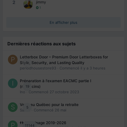
2
jimmy
1
En afficher plus
Dernières réactions aux sujets
Letterbox Door – Premium Door Letterboxes for
0
Style, Security, and Lasting Quality
periodhousestore93
· Commencé
il y a 3 heures
Préparation à l'examen EACMC partie I
19
(médecins)
Ino
· Commencé
27 octobre 2023
Venir au Québec pour la retraite
5
Sab74
· Commencé
26 mai
👬 Parrainage 2019-2026
11144