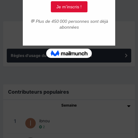
ANNONCES
Règles d'usage du forum IMMIGRER.COM
Contributeurs populaires
Semaine
1
ibnou
2