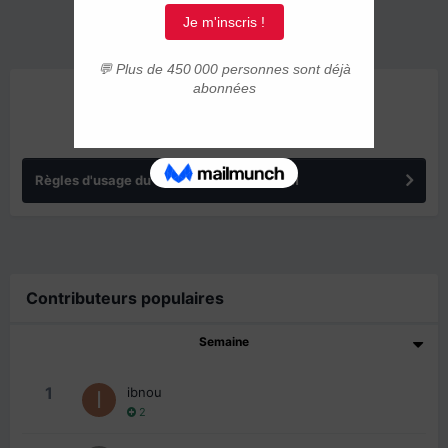
ANNONCES
Règles d'usage du forum IMMIGRER.COM
Contributeurs populaires
Semaine
1
ibnou
2