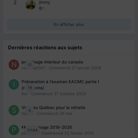
2
jimmy
1
En afficher plus
Dernières réactions aux sujets
parrainage interieur du canada
17
nedjma2007
· Commencé
27 janvier 2008
Préparation à l'examen EACMC partie I
19
(médecins)
Ino
· Commencé
27 octobre 2023
Venir au Québec pour la retraite
5
Sab74
· Commencé
26 mai
👬 Parrainage 2019-2026
11144
piinoush
· Commencé
22 février 2019