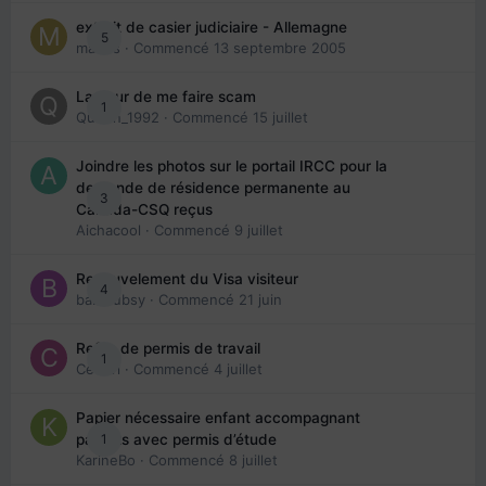
extrait de casier judiciaire - Allemagne
5
maries
· Commencé
13 septembre 2005
La peur de me faire scam
1
Queen_1992
· Commencé
15 juillet
Joindre les photos sur le portail IRCC pour la
demande de résidence permanente au
3
Canada-CSQ reçus
Aichacool
· Commencé
9 juillet
Renouvelement du Visa visiteur
4
babibubsy
· Commencé
21 juin
Refus de permis de travail
1
Cedbri
· Commencé
4 juillet
Papier nécessaire enfant accompagnant
1
parents avec permis d’étude
KarineBo
· Commencé
8 juillet