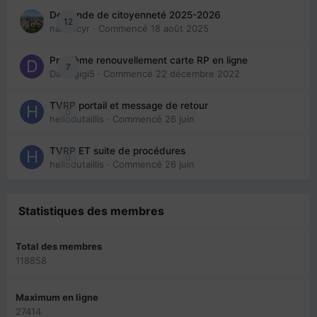
Demande de citoyenneté 2025-2026
12
nanancyr
· Commencé
18 août 2025
Problème renouvellement carte RP en ligne
7
Davidgigi5
· Commencé
22 décembre 2022
TVRP portail et message de retour
0
hellodutaillis
· Commencé
26 juin
TVRP ET suite de procédures
0
hellodutaillis
· Commencé
26 juin
Statistiques des membres
Total des membres
118858
Maximum en ligne
27414