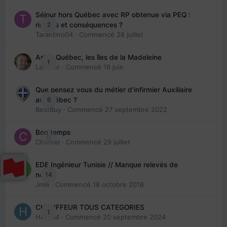
Séjour hors Québec avec RP obtenue via PEQ :
2
risques et conséquences ?
Tarantino04
· Commencé
28 juillet
Arte : Québec, les îles de la Madeleine
1
Laurent
· Commencé
16 juin
Que pensez vous du métier d'infirmier Auxiliaire
6
au Québec ?
BestBuy
· Commencé
27 septembre 2022
Bon temps
0
Charbel
· Commencé
29 juillet
EDE Ingénieur Tunisie // Manque relevés de
14
note
Jmili
· Commencé
18 octobre 2018
CHAUFFEUR TOUS CATEGORIES
1
HAZEM
· Commencé
20 septembre 2024