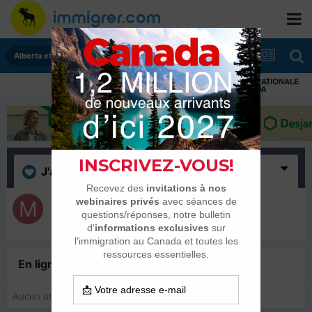
Alberta et Manitoba
J'aime
(1)
Moumo
2 février 2015
En ligne récemment
0 membre est en ligne
Aucun utilisateur enregistré regarde cette page.