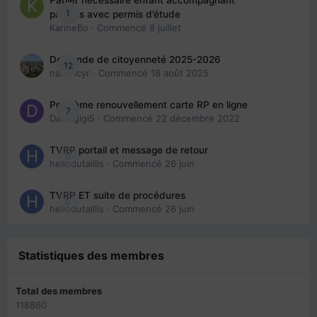
1
parents avec permis d’étude
KarineBo
· Commencé
8 juillet
Demande de citoyenneté 2025-2026
12
nanancyr
· Commencé
18 août 2025
Problème renouvellement carte RP en ligne
7
Davidgigi5
· Commencé
22 décembre 2022
TVRP portail et message de retour
0
hellodutaillis
· Commencé
26 juin
TVRP ET suite de procédures
0
hellodutaillis
· Commencé
26 juin
Statistiques des membres
Total des membres
118860