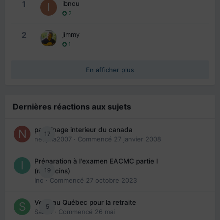
1
ibnou
2
2
jimmy
1
En afficher plus
Dernières réactions aux sujets
parrainage interieur du canada
17
nedjma2007
· Commencé
27 janvier 2008
Préparation à l'examen EACMC partie I
19
(médecins)
Ino
· Commencé
27 octobre 2023
Venir au Québec pour la retraite
5
Sab74
· Commencé
26 mai