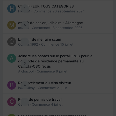
CHAUFFEUR TOUS CATEGORIES
1
HAZEM
· Commencé
20 septembre 2024
extrait de casier judiciaire - Allemagne
5
maries
· Commencé
13 septembre 2005
La peur de me faire scam
1
Queen_1992
· Commencé
15 juillet
Joindre les photos sur le portail IRCC pour la
demande de résidence permanente au
3
Canada-CSQ reçus
Aichacool
· Commencé
9 juillet
Renouvelement du Visa visiteur
4
babibubsy
· Commencé
21 juin
Refus de permis de travail
1
Cedbri
· Commencé
4 juillet
Papier nécessaire enfant accompagnant