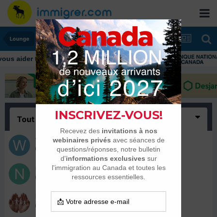
Lounge
Tout
(4)
werayda
22 janvier 2015
nesnes
15 janvier 2015
INSAFE
10 janvier 2015