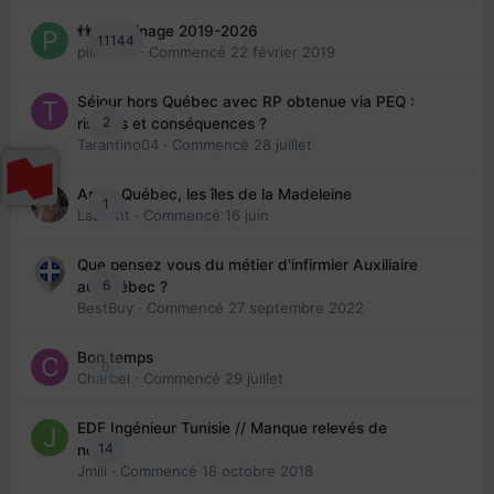
👬 Parrainage 2019-2026
11144
piinoush
· Commencé
22 février 2019
Séjour hors Québec avec RP obtenue via PEQ :
2
risques et conséquences ?
Tarantino04
· Commencé
28 juillet
Arte : Québec, les îles de la Madeleine
1
Laurent
· Commencé
16 juin
Que pensez vous du métier d'infirmier Auxiliaire
6
au Québec ?
BestBuy
· Commencé
27 septembre 2022
Bon temps
0
Charbel
· Commencé
29 juillet
EDE Ingénieur Tunisie // Manque relevés de
14
note
Jmili
· Commencé
18 octobre 2018