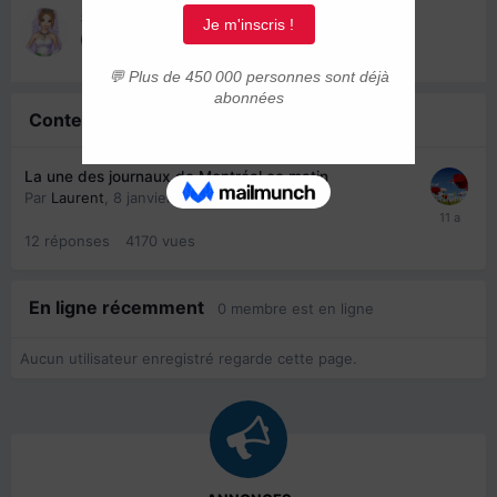
SarahJade
8 janvier 2015
Contenu similaire
La une des journaux de Montréal ce matin
Par
Laurent
,
8 janvier 2015
12
réponses
4170
vues
En ligne récemment
0 membre est en ligne
Aucun utilisateur enregistré regarde cette page.