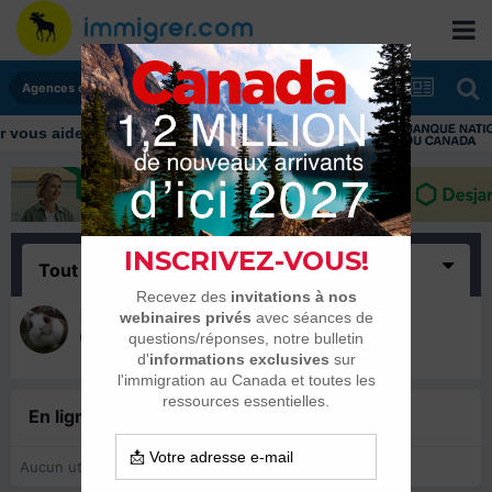
Agences de placement, salons
ous aider tout au long de votre transition
Tout
(1)
Maple_Jen
24 mai 2014
En ligne récemment
0 membre est en ligne
Aucun utilisateur enregistré regarde cette page.