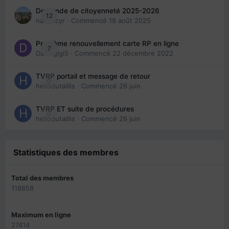
Demande de citoyenneté 2025-2026
12
nanancyr
· Commencé
18 août 2025
Problème renouvellement carte RP en ligne
7
Davidgigi5
· Commencé
22 décembre 2022
TVRP portail et message de retour
0
hellodutaillis
· Commencé
26 juin
TVRP ET suite de procédures
0
hellodutaillis
· Commencé
26 juin
Statistiques des membres
Total des membres
118858
Maximum en ligne
27414