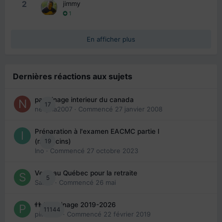
2
jimmy
1
En afficher plus
Dernières réactions aux sujets
parrainage interieur du canada
17
nedjma2007
· Commencé
27 janvier 2008
Préparation à l'examen EACMC partie I
19
(médecins)
Ino
· Commencé
27 octobre 2023
Venir au Québec pour la retraite
5
Sab74
· Commencé
26 mai
👬 Parrainage 2019-2026
11144
piinoush
· Commencé
22 février 2019