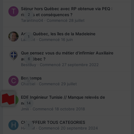
Séjour hors Québec avec RP obtenue via PEQ :
2
risques et conséquences ?
Tarantino04
· Commencé
28 juillet
Arte : Québec, les îles de la Madeleine
1
Laurent
· Commencé
16 juin
Que pensez vous du métier d'infirmier Auxiliaire
6
au Québec ?
BestBuy
· Commencé
27 septembre 2022
Bon temps
0
Charbel
· Commencé
29 juillet
EDE Ingénieur Tunisie // Manque relevés de
14
note
Jmili
· Commencé
18 octobre 2018
CHAUFFEUR TOUS CATEGORIES
1
HAZEM
· Commencé
20 septembre 2024