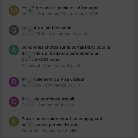
extrait de casier judiciaire - Allemagne
5
maries
· Commencé
13 septembre 2005
La peur de me faire scam
1
Queen_1992
· Commencé
15 juillet
Joindre les photos sur le portail IRCC pour la
demande de résidence permanente au
3
Canada-CSQ reçus
Aichacool
· Commencé
9 juillet
Renouvelement du Visa visiteur
4
babibubsy
· Commencé
21 juin
Refus de permis de travail
1
Cedbri
· Commencé
4 juillet
Papier nécessaire enfant accompagnant
1
parents avec permis d’étude
KarineBo
· Commencé
8 juillet