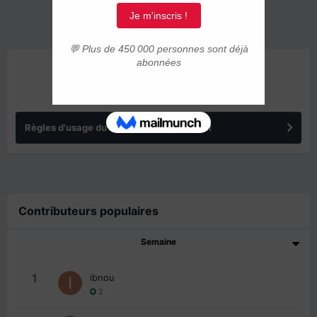
ANNONCES
Règles d'usage du forum IMMIGRER.COM
Contributeurs populaires
Semaine
1
ibnou
2