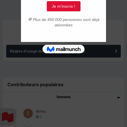
ANNONCES
Règles d'usage du forum IMMIGRER.COM
Contributeurs populaires
Semaine
1
ibnou
2