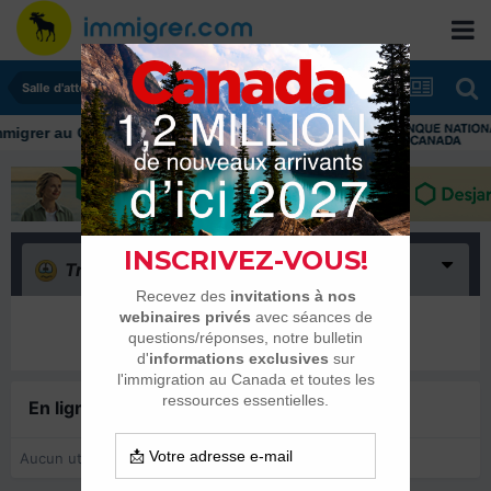
Salle d'attente - échanges de dates
igrer au Canada: ressources et conseils
Triste
(0)
Il n’y a encore rien ici
En ligne récemment
0 membre est en ligne
Aucun utilisateur enregistré regarde cette page.