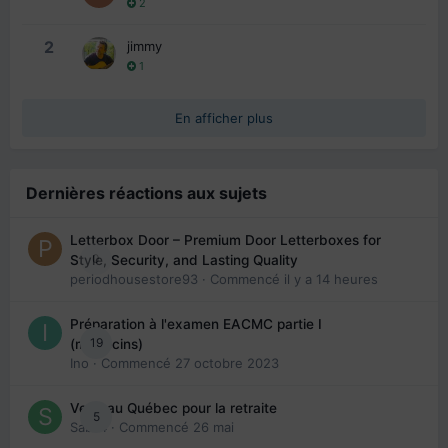
2
2
jimmy
1
En afficher plus
Dernières réactions aux sujets
Letterbox Door – Premium Door Letterboxes for
0
Style, Security, and Lasting Quality
periodhousestore93
· Commencé
il y a 14 heures
Préparation à l'examen EACMC partie I
19
(médecins)
Ino
· Commencé
27 octobre 2023
Venir au Québec pour la retraite
5
Sab74
· Commencé
26 mai