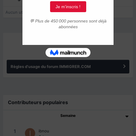
Aucun utilisateur enregistré regarde cette page.
ANNONCES
Règles d'usage du forum IMMIGRER.COM
Contributeurs populaires
Semaine
1
ibnou