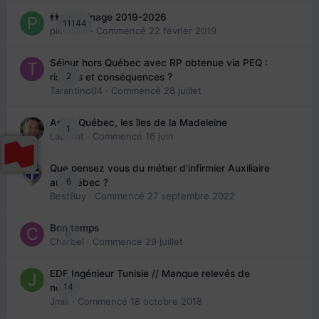
👬 Parrainage 2019-2026
11144
piinoush
· Commencé
22 février 2019
Séjour hors Québec avec RP obtenue via PEQ :
2
risques et conséquences ?
Tarantino04
· Commencé
28 juillet
Arte : Québec, les îles de la Madeleine
1
Laurent
· Commencé
16 juin
Que pensez vous du métier d'infirmier Auxiliaire
6
au Québec ?
BestBuy
· Commencé
27 septembre 2022
Bon temps
0
Charbel
· Commencé
29 juillet
EDE Ingénieur Tunisie // Manque relevés de
14
note
Jmili
· Commencé
18 octobre 2018