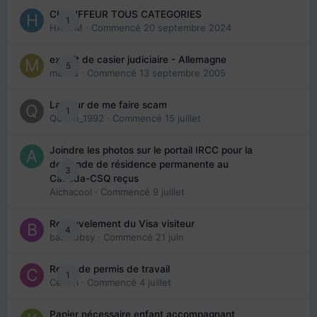
CHAUFFEUR TOUS CATEGORIES
1
HAZEM
· Commencé
20 septembre 2024
extrait de casier judiciaire - Allemagne
5
maries
· Commencé
13 septembre 2005
La peur de me faire scam
1
Queen_1992
· Commencé
15 juillet
Joindre les photos sur le portail IRCC pour la
demande de résidence permanente au
3
Canada-CSQ reçus
Aichacool
· Commencé
9 juillet
Renouvelement du Visa visiteur
4
babibubsy
· Commencé
21 juin
Refus de permis de travail
1
Cedbri
· Commencé
4 juillet
Papier nécessaire enfant accompagnant