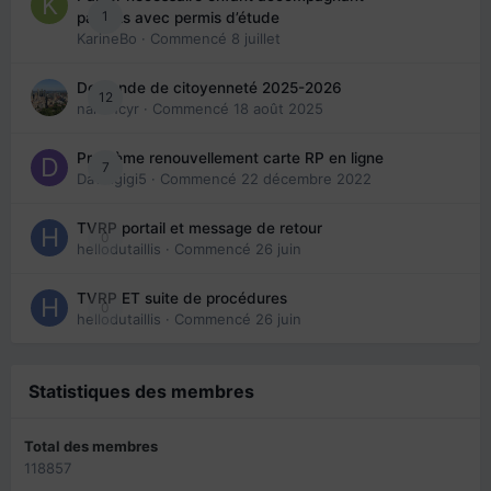
1
parents avec permis d’étude
KarineBo
· Commencé
8 juillet
Demande de citoyenneté 2025-2026
12
nanancyr
· Commencé
18 août 2025
Problème renouvellement carte RP en ligne
7
Davidgigi5
· Commencé
22 décembre 2022
TVRP portail et message de retour
0
hellodutaillis
· Commencé
26 juin
TVRP ET suite de procédures
0
hellodutaillis
· Commencé
26 juin
Statistiques des membres
Total des membres
118857