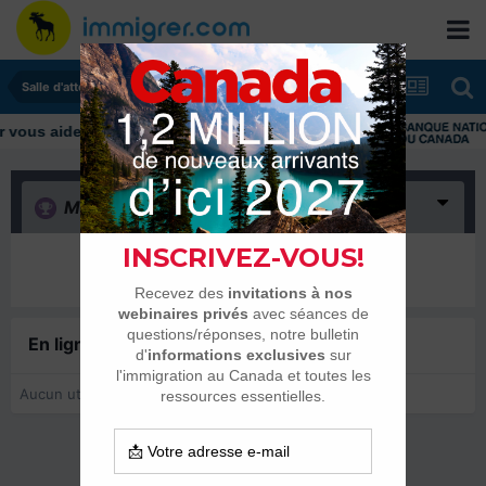
Salle d'attente - échanges de dates
ous aider tout au long de votre transition
Merci
(0)
Il n’y a encore rien ici
En ligne récemment
0 membre est en ligne
Aucun utilisateur enregistré regarde cette page.