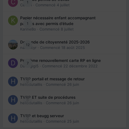
1
Cedbri
· Commencé
4 juillet
Papier nécessaire enfant accompagnant
1
parents avec permis d’étude
KarineBo
· Commencé
8 juillet
Demande de citoyenneté 2025-2026
12
nanancyr
· Commencé
18 août 2025
Problème renouvellement carte RP en ligne
7
Davidgigi5
· Commencé
22 décembre 2022
TVRP portail et message de retour
0
hellodutaillis
· Commencé
26 juin
TVRP ET suite de procédures
0
hellodutaillis
· Commencé
26 juin
TVRP et beugg serveur
0
hellodutaillis
· Commencé
25 juin