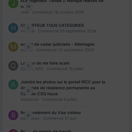
EDE Ingénieur Tunisie // Manque relevés de
14
note
Jmili
· Commencé
18 octobre 2018
CHAUFFEUR TOUS CATEGORIES
1
HAZEM
· Commencé
20 septembre 2024
extrait de casier judiciaire - Allemagne
5
maries
· Commencé
13 septembre 2005
La peur de me faire scam
1
Queen_1992
· Commencé
15 juillet
Joindre les photos sur le portail IRCC pour la
demande de résidence permanente au
3
Canada-CSQ reçus
Aichacool
· Commencé
9 juillet
Renouvelement du Visa visiteur
4
babibubsy
· Commencé
21 juin
Refus de permis de travail