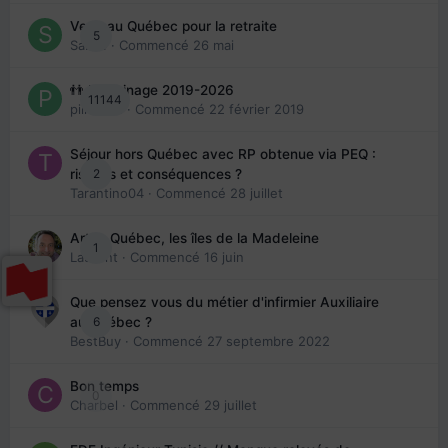
Venir au Québec pour la retraite
5
Sab74
· Commencé
26 mai
👬 Parrainage 2019-2026
11144
piinoush
· Commencé
22 février 2019
Séjour hors Québec avec RP obtenue via PEQ :
2
risques et conséquences ?
Tarantino04
· Commencé
28 juillet
Arte : Québec, les îles de la Madeleine
1
Laurent
· Commencé
16 juin
Que pensez vous du métier d'infirmier Auxiliaire
6
au Québec ?
BestBuy
· Commencé
27 septembre 2022
Bon temps
0
Charbel
· Commencé
29 juillet