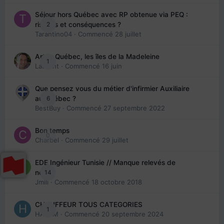
Séjour hors Québec avec RP obtenue via PEQ :
2
risques et conséquences ?
Tarantino04
· Commencé
28 juillet
Arte : Québec, les îles de la Madeleine
1
Laurent
· Commencé
16 juin
Que pensez vous du métier d'infirmier Auxiliaire
6
au Québec ?
BestBuy
· Commencé
27 septembre 2022
Bon temps
0
Charbel
· Commencé
29 juillet
EDE Ingénieur Tunisie // Manque relevés de
14
note
Jmili
· Commencé
18 octobre 2018
CHAUFFEUR TOUS CATEGORIES
1
HAZEM
· Commencé
20 septembre 2024