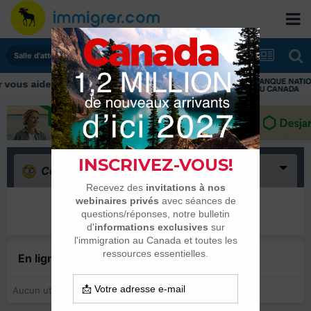
Salle d'attente - échanges de dates
us aider tout au long de votre transition
Confus
(0)
Il n’y a encore rien ici
En ligne récemment
0 membre est en ligne
Aucun utilisateur enregistré regarde cette page.