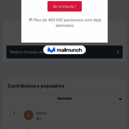
ANNONCES
Règles d'usage du forum IMMIGRER.COM
Contributeurs populaires
Semaine
1
ibnou
2