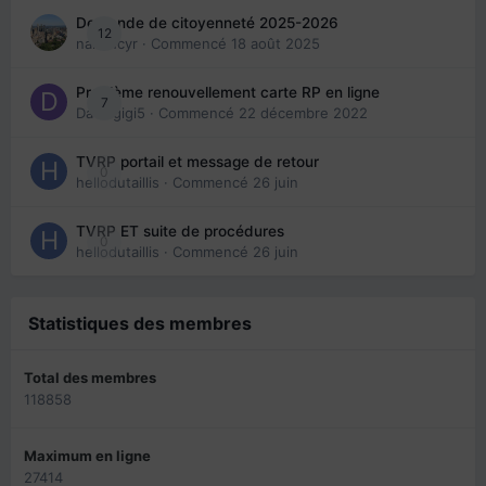
Demande de citoyenneté 2025-2026
12
nanancyr
· Commencé
18 août 2025
Problème renouvellement carte RP en ligne
7
Davidgigi5
· Commencé
22 décembre 2022
TVRP portail et message de retour
0
hellodutaillis
· Commencé
26 juin
TVRP ET suite de procédures
0
hellodutaillis
· Commencé
26 juin
Statistiques des membres
Total des membres
118858
Maximum en ligne
27414