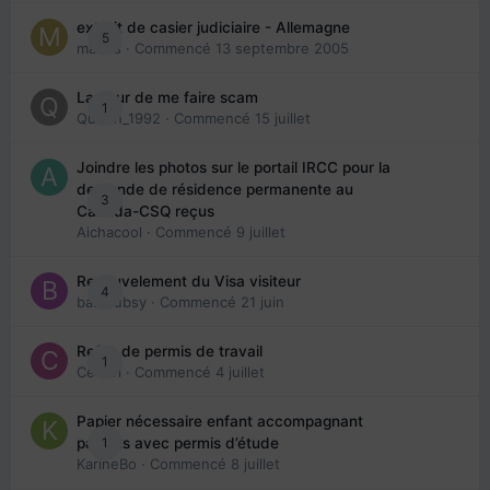
extrait de casier judiciaire - Allemagne
5
maries
· Commencé
13 septembre 2005
La peur de me faire scam
1
Queen_1992
· Commencé
15 juillet
Joindre les photos sur le portail IRCC pour la
demande de résidence permanente au
3
Canada-CSQ reçus
Aichacool
· Commencé
9 juillet
Renouvelement du Visa visiteur
4
babibubsy
· Commencé
21 juin
Refus de permis de travail
1
Cedbri
· Commencé
4 juillet
Papier nécessaire enfant accompagnant
1
parents avec permis d’étude
KarineBo
· Commencé
8 juillet