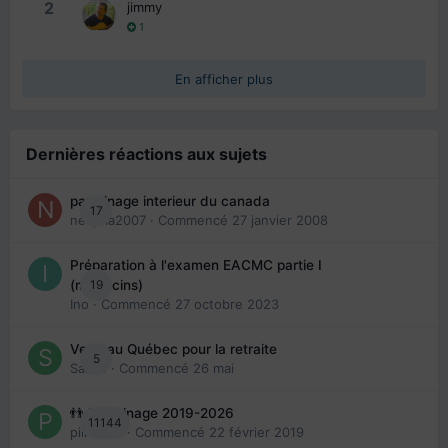
2
jimmy
1
En afficher plus
Dernières réactions aux sujets
parrainage interieur du canada
17
nedjma2007
· Commencé
27 janvier 2008
Préparation à l'examen EACMC partie I
19
(médecins)
Ino
· Commencé
27 octobre 2023
Venir au Québec pour la retraite
5
Sab74
· Commencé
26 mai
👬 Parrainage 2019-2026
11144
piinoush
· Commencé
22 février 2019