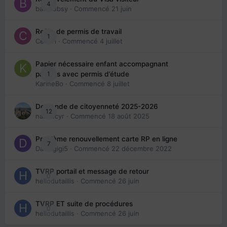
4
babibubsy
· Commencé
21 juin
Refus de permis de travail
1
Cedbri
· Commencé
4 juillet
Papier nécessaire enfant accompagnant
1
parents avec permis d’étude
KarineBo
· Commencé
8 juillet
Demande de citoyenneté 2025-2026
12
nanancyr
· Commencé
18 août 2025
Problème renouvellement carte RP en ligne
7
Davidgigi5
· Commencé
22 décembre 2022
TVRP portail et message de retour
0
hellodutaillis
· Commencé
26 juin
TVRP ET suite de procédures
0
hellodutaillis
· Commencé
26 juin