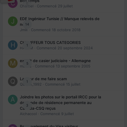
Bon temps
0
Charbel
· Commencé
29 juillet
EDE Ingénieur Tunisie // Manque relevés de
14
note
Jmili
· Commencé
18 octobre 2018
CHAUFFEUR TOUS CATEGORIES
1
HAZEM
· Commencé
20 septembre 2024
extrait de casier judiciaire - Allemagne
5
maries
· Commencé
13 septembre 2005
La peur de me faire scam
1
Queen_1992
· Commencé
15 juillet
Joindre les photos sur le portail IRCC pour la
demande de résidence permanente au
3
Canada-CSQ reçus
Aichacool
· Commencé
9 juillet
Renouvelement du Visa visiteur