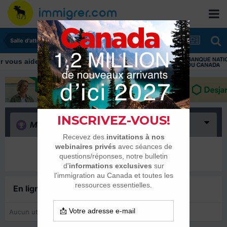
Salle d'attente - échanges de dates
ous aider tout au long de votre transition
Merci
(0)
Il n’y a encore rien ici
En ligne récemment
0 membre est en ligne
Aucun utilisateur enregistré regarde cette page.