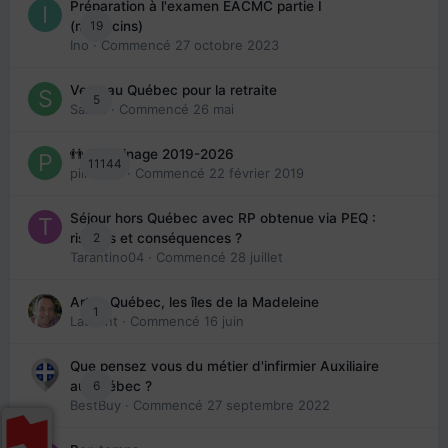
Préparation à l'examen EACMC partie I
19
(médecins)
Ino
· Commencé
27 octobre 2023
Venir au Québec pour la retraite
5
Sab74
· Commencé
26 mai
👬 Parrainage 2019-2026
11144
piinoush
· Commencé
22 février 2019
Séjour hors Québec avec RP obtenue via PEQ :
2
risques et conséquences ?
Tarantino04
· Commencé
28 juillet
Arte : Québec, les îles de la Madeleine
1
Laurent
· Commencé
16 juin
Que pensez vous du métier d'infirmier Auxiliaire
6
au Québec ?
BestBuy
· Commencé
27 septembre 2022