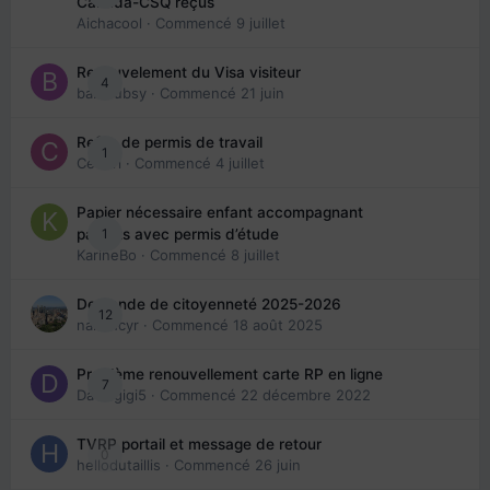
Canada-CSQ reçus
Aichacool
· Commencé
9 juillet
Renouvelement du Visa visiteur
4
babibubsy
· Commencé
21 juin
Refus de permis de travail
1
Cedbri
· Commencé
4 juillet
Papier nécessaire enfant accompagnant
1
parents avec permis d’étude
KarineBo
· Commencé
8 juillet
Demande de citoyenneté 2025-2026
12
nanancyr
· Commencé
18 août 2025
Problème renouvellement carte RP en ligne
7
Davidgigi5
· Commencé
22 décembre 2022
TVRP portail et message de retour
0
hellodutaillis
· Commencé
26 juin