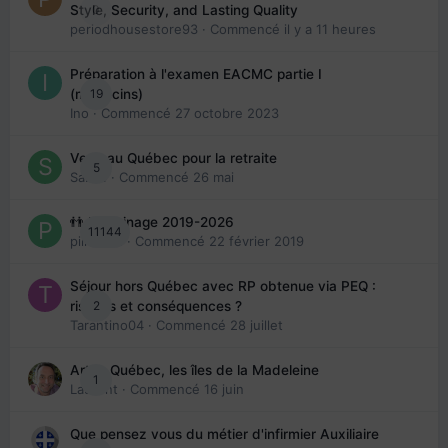
0
Style, Security, and Lasting Quality
periodhousestore93
· Commencé
il y a 11 heures
Préparation à l'examen EACMC partie I
19
(médecins)
Ino
· Commencé
27 octobre 2023
Venir au Québec pour la retraite
5
Sab74
· Commencé
26 mai
👬 Parrainage 2019-2026
11144
piinoush
· Commencé
22 février 2019
Séjour hors Québec avec RP obtenue via PEQ :
2
risques et conséquences ?
Tarantino04
· Commencé
28 juillet
Arte : Québec, les îles de la Madeleine
1
Laurent
· Commencé
16 juin
Que pensez vous du métier d'infirmier Auxiliaire