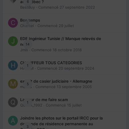
6
au Québec ?
BestBuy
· Commencé
27 septembre 2022
Bon temps
0
Charbel
· Commencé
29 juillet
EDE Ingénieur Tunisie // Manque relevés de
14
note
Jmili
· Commencé
18 octobre 2018
CHAUFFEUR TOUS CATEGORIES
1
HAZEM
· Commencé
20 septembre 2024
extrait de casier judiciaire - Allemagne
5
maries
· Commencé
13 septembre 2005
La peur de me faire scam
1
Queen_1992
· Commencé
15 juillet
Joindre les photos sur le portail IRCC pour la
demande de résidence permanente au
3