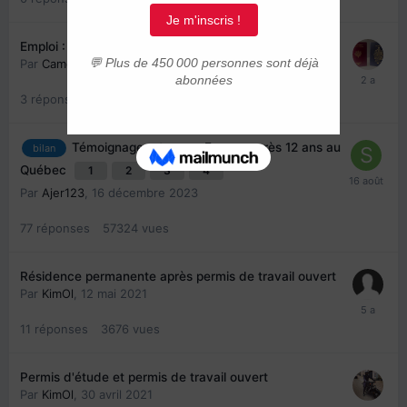
Emploi : RP vs PMI+, lequel est préférable ?
Par
Camden
,
7 avril 2024
3
réponses
2525
vues
Témoignage retour en France après 12 ans au
bilan
Québec
1
2
3
4
Par
Ajer123
,
16 décembre 2023
77
réponses
57324
vues
Résidence permanente après permis de travail ouvert
Par
KimOl
,
12 mai 2021
11
réponses
3676
vues
Permis d'étude et permis de travail ouvert
Par
KimOl
,
30 avril 2021