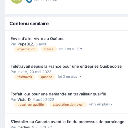
Contenu similaire
Envie d'aller vivre au Québec
Par
PepeBLZ
,
6 avril
(et 1 en plus)
expatriation
france
Télétravail depuis la France pour une entreprise Québécoise
Par Invité,
20 mai 2023
(et 3 en plus)
télétravail
quebec
Forfait jour pour une demande en travailleur qualifié
Par
VictorD
,
4 août 2022
(et 2 en plus)
travailleur qualifié
attestation de travail
S'installer au Canada avant la fin du processus de parrainage
Par
madavi
,
9 juin 2022