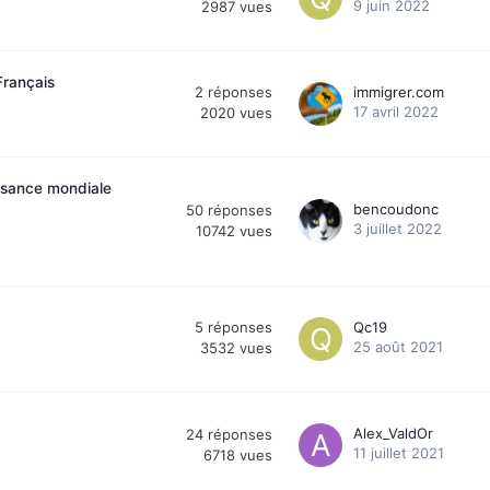
9 juin 2022
2987
vues
Français
2
réponses
immigrer.com
17 avril 2022
2020
vues
issance mondiale
bencoudonc
50
réponses
3 juillet 2022
10742
vues
5
réponses
Qc19
25 août 2021
3532
vues
Alex_ValdOr
24
réponses
11 juillet 2021
6718
vues