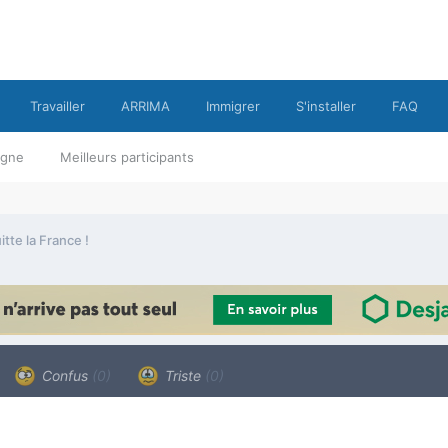
Travailler
ARRIMA
Immigrer
S'installer
FAQ
ligne
Meilleurs participants
itte la France !
Confus
(0)
Triste
(0)