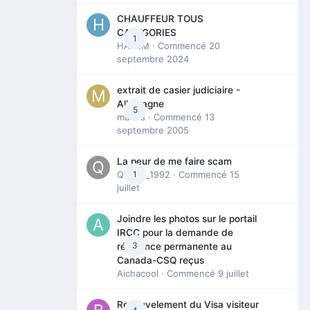
CHAUFFEUR TOUS
CATEGORIES
1
HAZEM
· Commencé
20
septembre 2024
extrait de casier judiciaire -
Allemagne
5
maries
· Commencé
13
septembre 2005
La peur de me faire scam
Queen_1992
1
· Commencé
15
juillet
Joindre les photos sur le portail
IRCC pour la demande de
3
résidence permanente au
Canada-CSQ reçus
Aichacool
· Commencé
9 juillet
Renouvelement du Visa visiteur