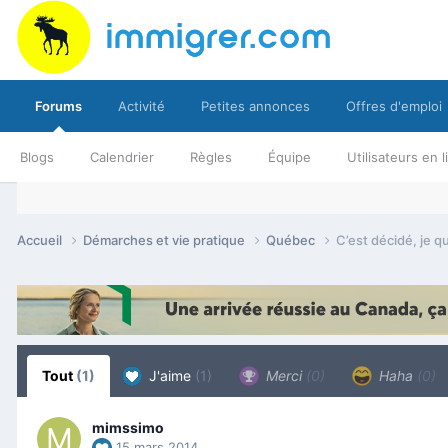
Forums
Activité
Petites annonces
Offres d'emploi
Blogs
Calendrier
Règles
Équipe
Utilisateurs en 
Accueil
Démarches et vie pratique
Québec
C’est décidé, je qu
Tout
(1)
J'aime
(1)
Merci
(0)
Haha
(0)
mimssimo
15 mars 2014