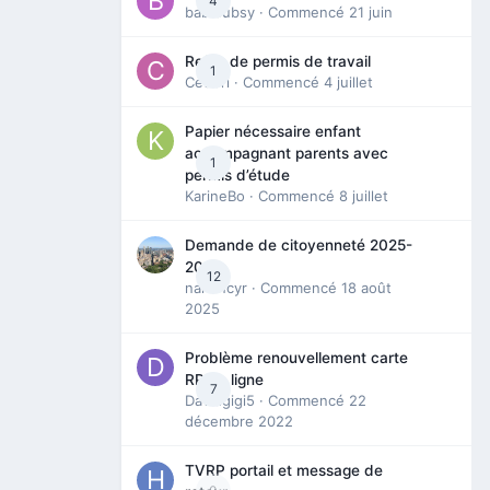
4
babibubsy
· Commencé
21 juin
Refus de permis de travail
1
Cedbri
· Commencé
4 juillet
Papier nécessaire enfant
accompagnant parents avec
1
permis d’étude
KarineBo
· Commencé
8 juillet
Demande de citoyenneté 2025-
2026
12
nanancyr
· Commencé
18 août
2025
Problème renouvellement carte
RP en ligne
7
Davidgigi5
· Commencé
22
décembre 2022
TVRP portail et message de