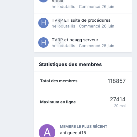
0
retour
hellodutaillis
· Commencé
26 juin
TVRP ET suite de procédures
0
hellodutaillis
· Commencé
26 juin
TVRP et beugg serveur
0
hellodutaillis
· Commencé
25 juin
Statistiques des membres
118857
Total des membres
27414
Maximum en ligne
20 mai
MEMBRE LE PLUS RÉCENT
antiquecut15