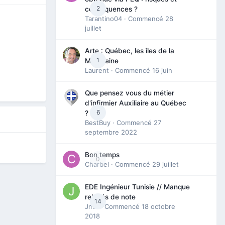
2
conséquences ?
Tarantino04
· Commencé
28
juillet
Arte : Québec, les îles de la
1
Madeleine
Laurent
· Commencé
16 juin
Que pensez vous du métier
d'infirmier Auxiliaire au Québec
6
?
BestBuy
· Commencé
27
septembre 2022
Bon temps
0
Charbel
· Commencé
29 juillet
EDE Ingénieur Tunisie // Manque
relevés de note
14
Jmili
· Commencé
18 octobre
2018