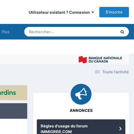
S’inscrire
Utilisateur existant ? Connexion
Plus
Immig
Toute l’activité
ANNONCES
Règles d'usage du forum
IMMIGRER.COM