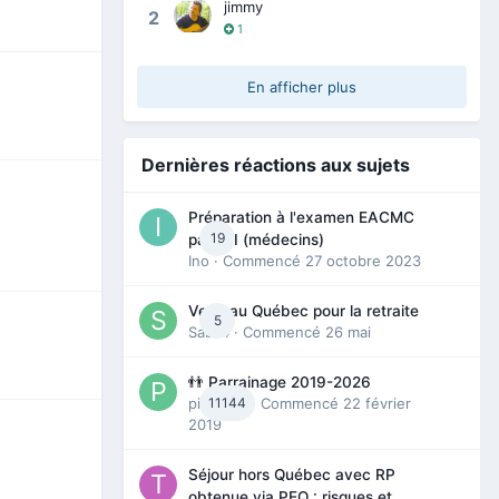
jimmy
2
1
En afficher plus
Dernières réactions aux sujets
Préparation à l'examen EACMC
19
partie I (médecins)
Ino
· Commencé
27 octobre 2023
Venir au Québec pour la retraite
5
Sab74
· Commencé
26 mai
👬 Parrainage 2019-2026
piinoush
11144
· Commencé
22 février
2019
Séjour hors Québec avec RP
obtenue via PEQ : risques et