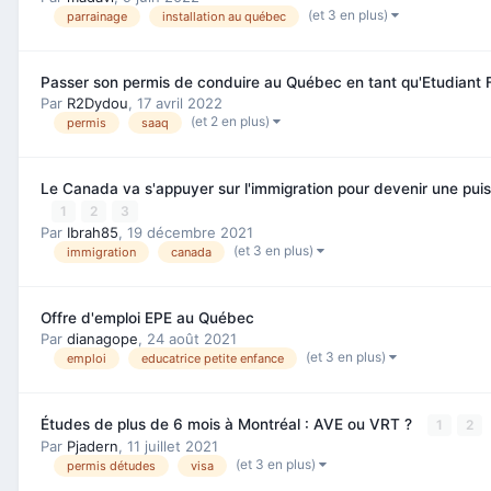
(et 3 en plus)
parrainage
installation au québec
Passer son permis de conduire au Québec en tant qu'Etudiant 
Par
R2Dydou
,
17 avril 2022
(et 2 en plus)
permis
saaq
Le Canada va s'appuyer sur l'immigration pour devenir une pu
1
2
3
Par
Ibrah85
,
19 décembre 2021
(et 3 en plus)
immigration
canada
Offre d'emploi EPE au Québec
Par
dianagope
,
24 août 2021
(et 3 en plus)
emploi
educatrice petite enfance
Études de plus de 6 mois à Montréal : AVE ou VRT ?
1
2
Par
Pjadern
,
11 juillet 2021
(et 3 en plus)
permis détudes
visa