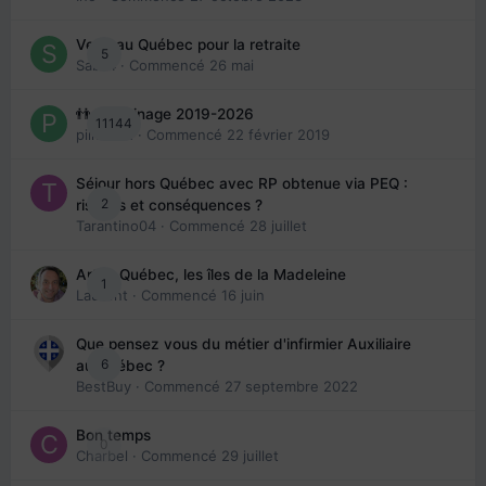
Venir au Québec pour la retraite
5
Sab74
· Commencé
26 mai
👬 Parrainage 2019-2026
11144
piinoush
· Commencé
22 février 2019
Séjour hors Québec avec RP obtenue via PEQ :
2
risques et conséquences ?
Tarantino04
· Commencé
28 juillet
Arte : Québec, les îles de la Madeleine
1
Laurent
· Commencé
16 juin
Que pensez vous du métier d'infirmier Auxiliaire
6
au Québec ?
BestBuy
· Commencé
27 septembre 2022
Bon temps
0
Charbel
· Commencé
29 juillet