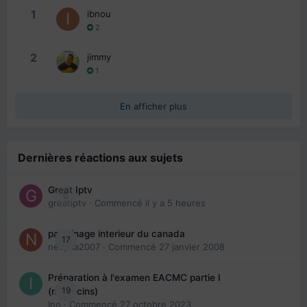
1
ibnou
2
2
jimmy
1
En afficher plus
Dernières réactions aux sujets
Great Iptv
0
greatiptv
· Commencé
il y a 5 heures
parrainage interieur du canada
17
nedjma2007
· Commencé
27 janvier 2008
Préparation à l'examen EACMC partie I
19
(médecins)
Ino
· Commencé
27 octobre 2023