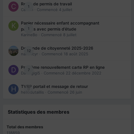
Refus de permis de travail
1
Cedbri
· Commencé
4 juillet
Papier nécessaire enfant accompagnant
1
parents avec permis d’étude
KarineBo
· Commencé
8 juillet
Demande de citoyenneté 2025-2026
12
nanancyr
· Commencé
18 août 2025
Problème renouvellement carte RP en ligne
7
Davidgigi5
· Commencé
22 décembre 2022
TVRP portail et message de retour
0
hellodutaillis
· Commencé
26 juin
Statistiques des membres
Total des membres
118859