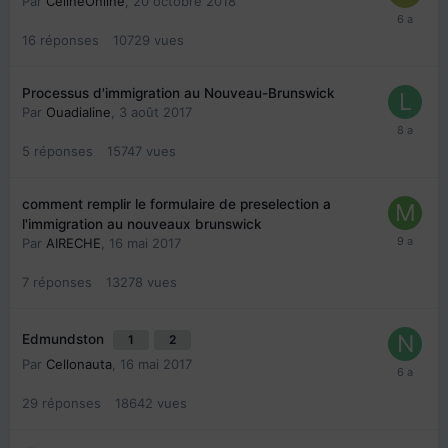
Par
CélineOnline
,
20 octobre 2018
16
réponses
10729
vues
Processus d'immigration au Nouveau-Brunswick
Par
Ouadialine
,
3 août 2017
5
réponses
15747
vues
comment remplir le formulaire de preselection a
l'immigration au nouveaux brunswick
Par
AIRECHE
,
16 mai 2017
7
réponses
13278
vues
Edmundston
1
2
Par
Cellonauta
,
16 mai 2017
29
réponses
18642
vues