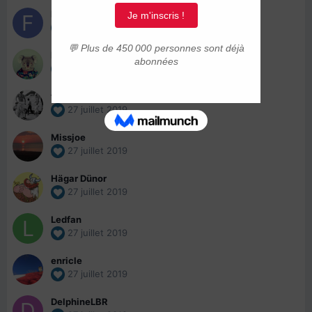
Fred0NB
27 juillet 2019
Djess
27 juillet 2019
thegreatescape
27 juillet 2019
Missjoe
27 juillet 2019
Hägar Dünor
27 juillet 2019
Ledfan
27 juillet 2019
enricle
27 juillet 2019
DelphineLBR