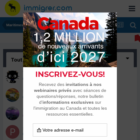
Maritimes
Tout
(13)
Wonderchoup
29 juillet 2019
Emi-Gui
28 juillet 2019
fanf325
28 juillet 2019
patricknesta
28 juillet 2019