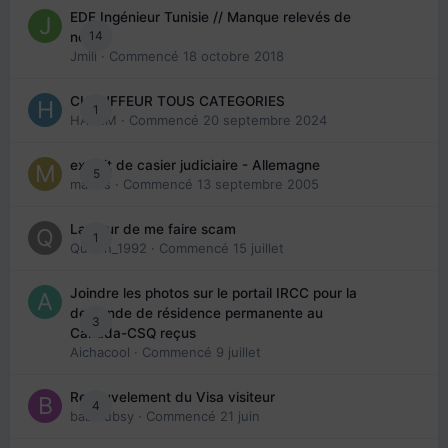
EDE Ingénieur Tunisie // Manque relevés de
14
note
Jmili
· Commencé
18 octobre 2018
CHAUFFEUR TOUS CATEGORIES
1
HAZEM
· Commencé
20 septembre 2024
extrait de casier judiciaire - Allemagne
5
maries
· Commencé
13 septembre 2005
La peur de me faire scam
1
Queen_1992
· Commencé
15 juillet
Joindre les photos sur le portail IRCC pour la
demande de résidence permanente au
3
Canada-CSQ reçus
Aichacool
· Commencé
9 juillet
Renouvelement du Visa visiteur
4
babibubsy
· Commencé
21 juin