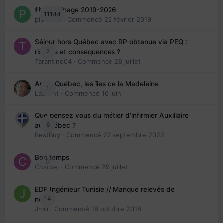
👬 Parrainage 2019-2026
11144
piinoush
· Commencé
22 février 2019
Séjour hors Québec avec RP obtenue via PEQ :
2
risques et conséquences ?
Tarantino04
· Commencé
28 juillet
Arte : Québec, les îles de la Madeleine
1
Laurent
· Commencé
16 juin
Que pensez vous du métier d'infirmier Auxiliaire
6
au Québec ?
BestBuy
· Commencé
27 septembre 2022
Bon temps
0
Charbel
· Commencé
29 juillet
EDE Ingénieur Tunisie // Manque relevés de
14
note
Jmili
· Commencé
18 octobre 2018