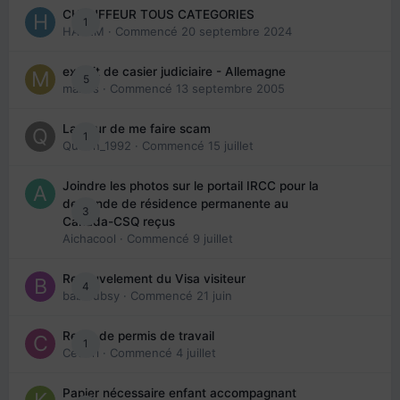
CHAUFFEUR TOUS CATEGORIES
1
HAZEM
· Commencé
20 septembre 2024
extrait de casier judiciaire - Allemagne
5
maries
· Commencé
13 septembre 2005
La peur de me faire scam
1
Queen_1992
· Commencé
15 juillet
Joindre les photos sur le portail IRCC pour la
demande de résidence permanente au
3
Canada-CSQ reçus
Aichacool
· Commencé
9 juillet
Renouvelement du Visa visiteur
4
babibubsy
· Commencé
21 juin
Refus de permis de travail
1
Cedbri
· Commencé
4 juillet
Papier nécessaire enfant accompagnant