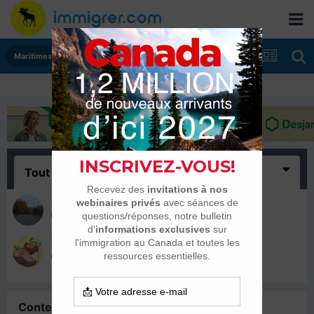
Maritimes
Tout
(2)
sandrine1974
16 août 2017
Hägar Dünor
16 août 2017
Contenu similaire