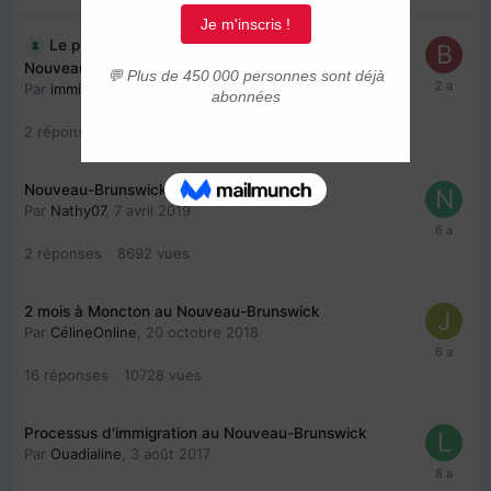
Le programme d’immigration francophone du
Nouveau-Brunswick est à nouveau accessible
Par
immigrer.com
,
27 mars 2024
2
réponses
5428
vues
Nouveau-Brunswick
Par
Nathy07
,
7 avril 2019
2
réponses
8692
vues
2 mois à Moncton au Nouveau-Brunswick
Par
CélineOnline
,
20 octobre 2018
16
réponses
10728
vues
Processus d'immigration au Nouveau-Brunswick
Par
Ouadialine
,
3 août 2017