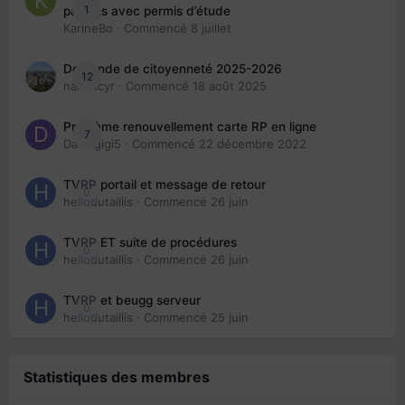
1
parents avec permis d’étude
KarineBo
· Commencé
8 juillet
Demande de citoyenneté 2025-2026
12
nanancyr
· Commencé
18 août 2025
Problème renouvellement carte RP en ligne
7
Davidgigi5
· Commencé
22 décembre 2022
TVRP portail et message de retour
0
hellodutaillis
· Commencé
26 juin
TVRP ET suite de procédures
0
hellodutaillis
· Commencé
26 juin
TVRP et beugg serveur
0
hellodutaillis
· Commencé
25 juin
Statistiques des membres