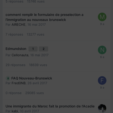
5
réponses
15746
vues
comment remplir le formulaire de preselection a
l'immigration au nouveaux brunswick
Par
AIRECHE
,
16 mai 2017
7
réponses
13277
vues
Edmundston
1
2
Par
Cellonauta
,
16 mai 2017
29
réponses
18639
vues
FAQ Nouveau-Brunswick
Par
Fred0NB
,
26 avril 2017
0
réponse
29085
vues
Une immigrante du Maroc fait la promotion de l'Acadie
Par
kabi
,
10 avril 2017