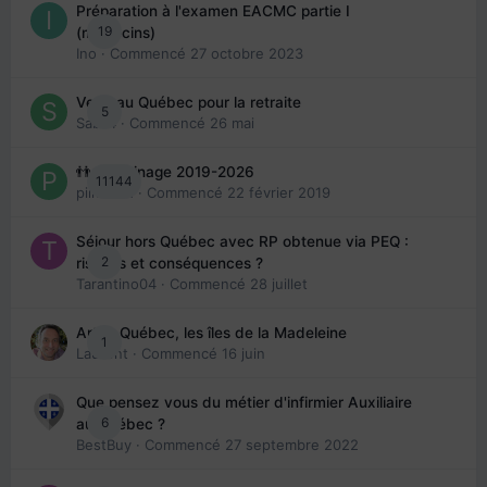
Préparation à l'examen EACMC partie I
19
(médecins)
Ino
· Commencé
27 octobre 2023
Venir au Québec pour la retraite
5
Sab74
· Commencé
26 mai
👬 Parrainage 2019-2026
11144
piinoush
· Commencé
22 février 2019
Séjour hors Québec avec RP obtenue via PEQ :
2
risques et conséquences ?
Tarantino04
· Commencé
28 juillet
Arte : Québec, les îles de la Madeleine
1
Laurent
· Commencé
16 juin
Que pensez vous du métier d'infirmier Auxiliaire
6
au Québec ?
BestBuy
· Commencé
27 septembre 2022