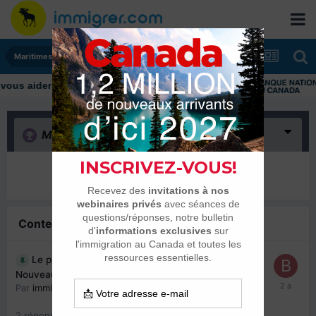
Maritimes
Merci
(0)
Il n’y a encore rien ici
Contenu similaire
Le programme d’immigration francophone du
Nouveau-Brunswick est à nouveau accessible
Par
immigrer.com
,
27 mars 2024
2
réponses
5424
vues