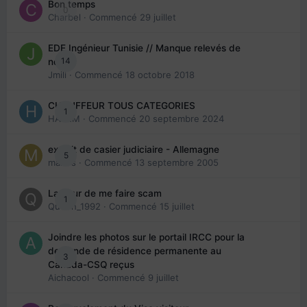
Bon temps
0
Charbel
· Commencé
29 juillet
EDE Ingénieur Tunisie // Manque relevés de
14
note
Jmili
· Commencé
18 octobre 2018
CHAUFFEUR TOUS CATEGORIES
1
HAZEM
· Commencé
20 septembre 2024
extrait de casier judiciaire - Allemagne
5
maries
· Commencé
13 septembre 2005
La peur de me faire scam
1
Queen_1992
· Commencé
15 juillet
Joindre les photos sur le portail IRCC pour la
demande de résidence permanente au
3
Canada-CSQ reçus
Aichacool
· Commencé
9 juillet