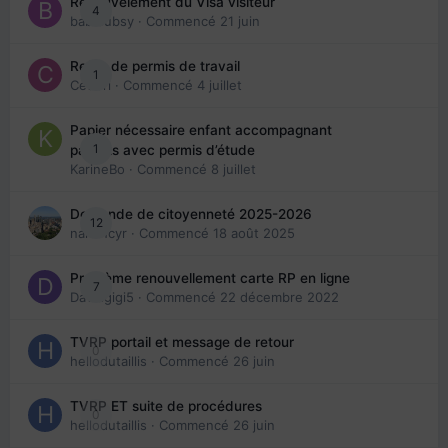
Renouvelement du Visa visiteur
4
babibubsy
· Commencé
21 juin
Refus de permis de travail
1
Cedbri
· Commencé
4 juillet
Papier nécessaire enfant accompagnant
1
parents avec permis d’étude
KarineBo
· Commencé
8 juillet
Demande de citoyenneté 2025-2026
12
nanancyr
· Commencé
18 août 2025
Problème renouvellement carte RP en ligne
7
Davidgigi5
· Commencé
22 décembre 2022
TVRP portail et message de retour
0
hellodutaillis
· Commencé
26 juin
TVRP ET suite de procédures
0
hellodutaillis
· Commencé
26 juin