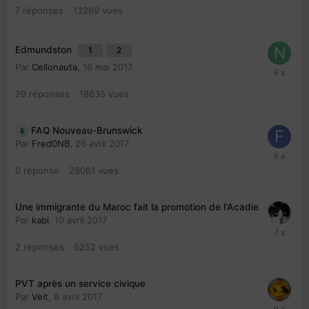
7
réponses
13269
vues
Edmundston
1
2
Par
Cellonauta
,
16 mai 2017
29
réponses
18635
vues
FAQ Nouveau-Brunswick
Par
Fred0NB
,
26 avril 2017
0
réponse
29081
vues
Une immigrante du Maroc fait la promotion de l'Acadie
Par
kabi
,
10 avril 2017
2
réponses
5252
vues
PVT après un service civique
Par
Veit
,
8 avril 2017