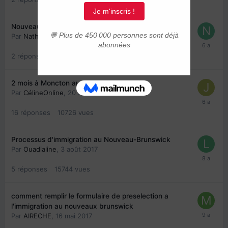
Nouveau-Brunswick
Par
Nathy07
,
7 avril 2019
2
réponses
8689
vues
2 mois à Moncton au Nouveau-Brunswick
Par
CélineOnline
,
20 octobre 2018
16
réponses
10726
vues
Processus d'immigration au Nouveau-Brunswick
Par
Ouadialine
,
3 août 2017
5
réponses
15744
vues
comment remplir le formulaire de preselection a
l'immigration au nouveaux brunswick
Par
AIRECHE
,
16 mai 2017