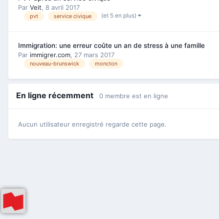
Par
Veit
,
8 avril 2017
(et 5 en plus)
pvt
service civique
Immigration: une erreur coûte un an de stress à une famille
Par
immigrer.com
,
27 mars 2017
nouveau-brunswick
moncton
En ligne récemment
0 membre est en ligne
Aucun utilisateur enregistré regarde cette page.