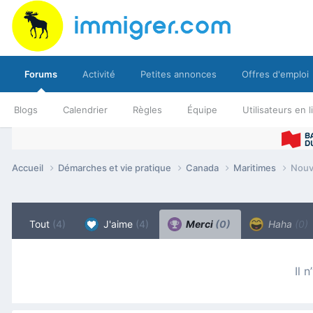
Forums
Activité
Petites annonces
Offres d'emploi
Blogs
Calendrier
Règles
Équipe
Utilisateurs en 
Accueil
Démarches et vie pratique
Canada
Maritimes
Nouv
Tout
(4)
J'aime
(4)
Merci
(0)
Haha
(0)
Il 