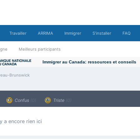
Travailler
ARRIMA
Immigrer
S'installer
FAQ
ligne
Meilleurs participants
Immigrer au Canada: ressources et conseils
eau-Brunswick
Confus
(0)
Triste
(0)
n’y a encore rien ici