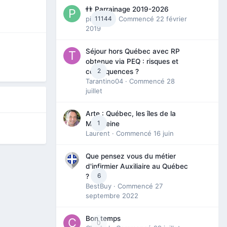
👬 Parrainage 2019-2026
piinoush
11144
· Commencé
22 février
2019
Séjour hors Québec avec RP
obtenue via PEQ : risques et
2
conséquences ?
Tarantino04
· Commencé
28
juillet
Arte : Québec, les îles de la
1
Madeleine
Laurent
· Commencé
16 juin
Que pensez vous du métier
d'infirmier Auxiliaire au Québec
6
?
BestBuy
· Commencé
27
septembre 2022
Bon temps
0