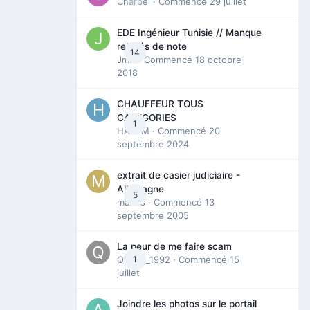
Charbel
· Commencé
29 juillet
EDE Ingénieur Tunisie // Manque
relevés de note
14
Jmili
· Commencé
18 octobre
2018
CHAUFFEUR TOUS
CATEGORIES
1
HAZEM
· Commencé
20
septembre 2024
extrait de casier judiciaire -
Allemagne
5
maries
· Commencé
13
septembre 2005
La peur de me faire scam
Queen_1992
1
· Commencé
15
juillet
Joindre les photos sur le portail