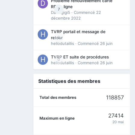
Problème renouvellement carte
RP en ligne
7
Davidgigi5
· Commencé
22
décembre 2022
TVRP portail et message de
0
retour
hellodutaillis
· Commencé
26 juin
TVRP ET suite de procédures
0
hellodutaillis
· Commencé
26 juin
Statistiques des membres
118857
Total des membres
27414
Maximum en ligne
20 mai