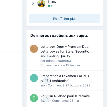
jimmy
2
1
En afficher plus
Dernières réactions aux sujets
Letterbox Door – Premium Door
Letterboxes for Style, Security,
0
and Lasting Quality
periodhousestore93
·
Commencé
il y a 15 heures
Préparation à l'examen EACMC
19
partie I (médecins)
Ino
· Commencé
27 octobre 2023
Venir au Québec pour la retraite
5
Sab74
· Commencé
26 mai