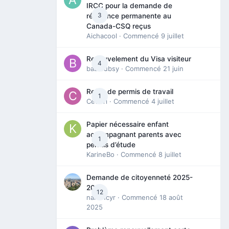
IRCC pour la demande de
3
résidence permanente au
Canada-CSQ reçus
Aichacool
· Commencé
9 juillet
Renouvelement du Visa visiteur
4
babibubsy
· Commencé
21 juin
Refus de permis de travail
1
Cedbri
· Commencé
4 juillet
Papier nécessaire enfant
accompagnant parents avec
1
permis d’étude
KarineBo
· Commencé
8 juillet
Demande de citoyenneté 2025-
2026
12
nanancyr
· Commencé
18 août
2025