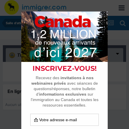
Salle d'attente - échanges de dates
Triste
(0)
Il n’y a encore rien ici
En ligne récemment
0 membre est en ligne
Aucun utilisateur enregistré regarde cette page.