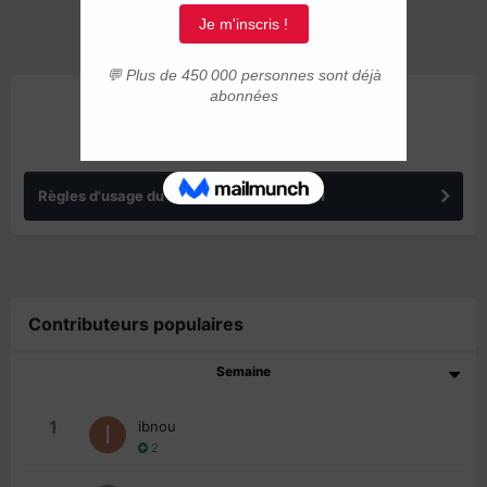
ANNONCES
Règles d'usage du forum IMMIGRER.COM
Contributeurs populaires
Semaine
1
ibnou
2