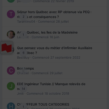
piinoush
· Commencé
22 février 2019
Séjour hors Québec avec RP obtenue via PEQ :
2
risques et conséquences ?
Tarantino04
· Commencé
28 juillet
Arte : Québec, les îles de la Madeleine
1
Laurent
· Commencé
16 juin
Que pensez vous du métier d'infirmier Auxiliaire
6
au Québec ?
BestBuy
· Commencé
27 septembre 2022
Bon temps
0
Charbel
· Commencé
29 juillet
EDE Ingénieur Tunisie // Manque relevés de
14
note
Jmili
· Commencé
18 octobre 2018
CHAUFFEUR TOUS CATEGORIES
1