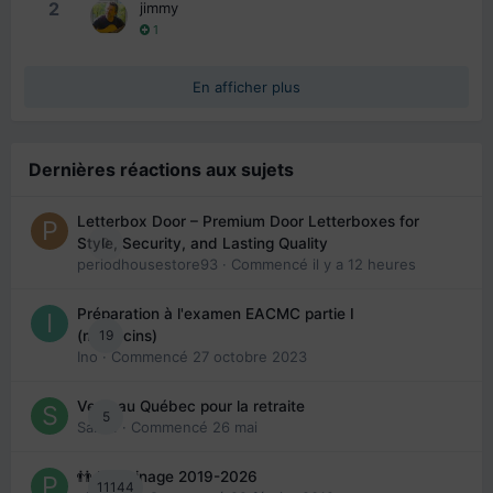
2
jimmy
1
En afficher plus
Dernières réactions aux sujets
Letterbox Door – Premium Door Letterboxes for
0
Style, Security, and Lasting Quality
periodhousestore93
· Commencé
il y a 12 heures
Préparation à l'examen EACMC partie I
19
(médecins)
Ino
· Commencé
27 octobre 2023
Venir au Québec pour la retraite
5
Sab74
· Commencé
26 mai
👬 Parrainage 2019-2026
11144