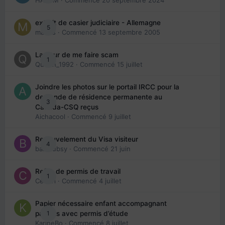
HAZEM
· Commencé
20 septembre 2024
extrait de casier judiciaire - Allemagne
5
maries
· Commencé
13 septembre 2005
La peur de me faire scam
1
Queen_1992
· Commencé
15 juillet
Joindre les photos sur le portail IRCC pour la
demande de résidence permanente au
3
Canada-CSQ reçus
Aichacool
· Commencé
9 juillet
Renouvelement du Visa visiteur
4
babibubsy
· Commencé
21 juin
Refus de permis de travail
1
Cedbri
· Commencé
4 juillet
Papier nécessaire enfant accompagnant
1
parents avec permis d’étude
KarineBo
· Commencé
8 juillet