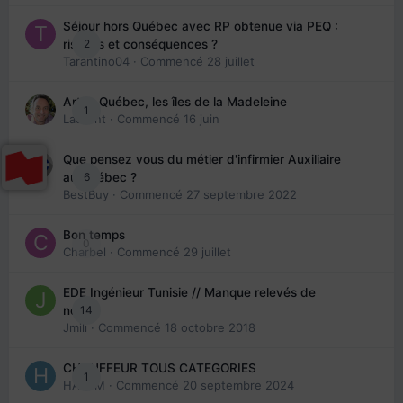
Séjour hors Québec avec RP obtenue via PEQ :
2
risques et conséquences ?
Tarantino04
· Commencé
28 juillet
Arte : Québec, les îles de la Madeleine
1
Laurent
· Commencé
16 juin
Que pensez vous du métier d'infirmier Auxiliaire
6
au Québec ?
BestBuy
· Commencé
27 septembre 2022
Bon temps
0
Charbel
· Commencé
29 juillet
EDE Ingénieur Tunisie // Manque relevés de
14
note
Jmili
· Commencé
18 octobre 2018
CHAUFFEUR TOUS CATEGORIES
1
HAZEM
· Commencé
20 septembre 2024