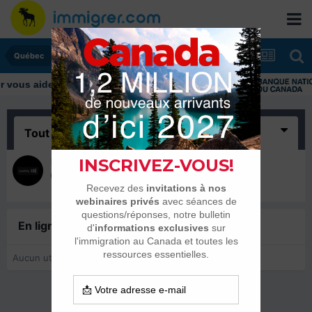
Québec
ous aider tout au long de votre transition
Tout
(1)
Ngen
30 juin 2013
En ligne récemment
0 membre est en ligne
Aucun utilisateur enregistré regarde cette page.