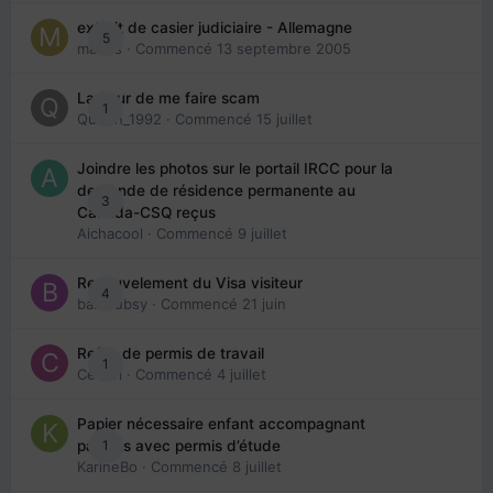
extrait de casier judiciaire - Allemagne
5
maries
· Commencé
13 septembre 2005
La peur de me faire scam
1
Queen_1992
· Commencé
15 juillet
Joindre les photos sur le portail IRCC pour la
demande de résidence permanente au
3
Canada-CSQ reçus
Aichacool
· Commencé
9 juillet
Renouvelement du Visa visiteur
4
babibubsy
· Commencé
21 juin
Refus de permis de travail
1
Cedbri
· Commencé
4 juillet
Papier nécessaire enfant accompagnant
1
parents avec permis d’étude
KarineBo
· Commencé
8 juillet