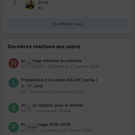
2
jimmy
1
En afficher plus
Dernières réactions aux sujets
parrainage interieur du canada
17
nedjma2007
· Commencé
27 janvier 2008
Préparation à l'examen EACMC partie I
19
(médecins)
Ino
· Commencé
27 octobre 2023
Venir au Québec pour la retraite
5
Sab74
· Commencé
26 mai
👬 Parrainage 2019-2026
11144
piinoush
· Commencé
22 février 2019