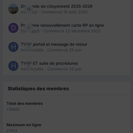
Demande de citoyenneté 2025-2026
12
nanancyr
· Commencé
18 août 2025
Problème renouvellement carte RP en ligne
7
Davidgigi5
· Commencé
22 décembre 2022
TVRP portail et message de retour
0
hellodutaillis
· Commencé
26 juin
TVRP ET suite de procédures
0
hellodutaillis
· Commencé
26 juin
Statistiques des membres
Total des membres
118860
Maximum en ligne
27414