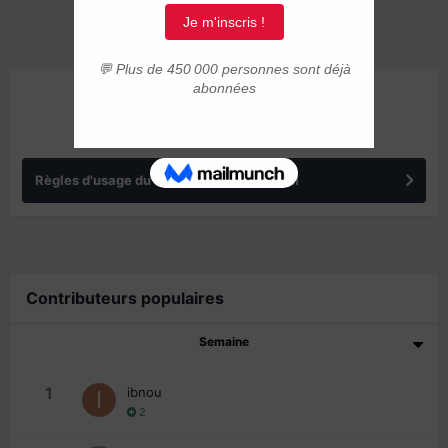
ANNONCES
Règles d'usage du forum IMMIGRER.COM
Contributeurs populaires
Semaine
1
ibnou
2