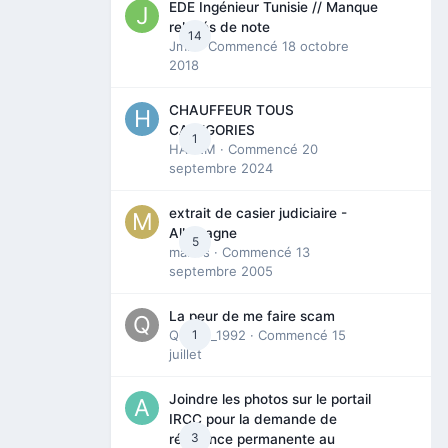
EDE Ingénieur Tunisie // Manque
relevés de note
14
Jmili
· Commencé
18 octobre
2018
CHAUFFEUR TOUS
CATEGORIES
1
HAZEM
· Commencé
20
septembre 2024
extrait de casier judiciaire -
Allemagne
5
maries
· Commencé
13
septembre 2005
La peur de me faire scam
Queen_1992
1
· Commencé
15
juillet
Joindre les photos sur le portail
IRCC pour la demande de
3
résidence permanente au