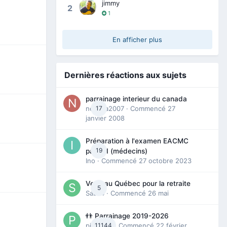
jimmy
2
1
En afficher plus
Dernières réactions aux sujets
parrainage interieur du canada
nedjma2007
17
· Commencé
27
janvier 2008
Préparation à l'examen EACMC
19
partie I (médecins)
Ino
· Commencé
27 octobre 2023
Venir au Québec pour la retraite
5
Sab74
· Commencé
26 mai
👬 Parrainage 2019-2026
piinoush
11144
· Commencé
22 février