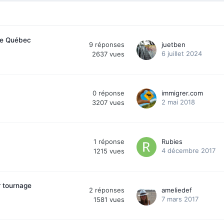
 le Québec
9
réponses
juetben
6 juillet 2024
2637
vues
0
réponse
immigrer.com
2 mai 2018
3207
vues
1
réponse
Rubies
4 décembre 2017
1215
vues
r tournage
2
réponses
ameliedef
7 mars 2017
1581
vues