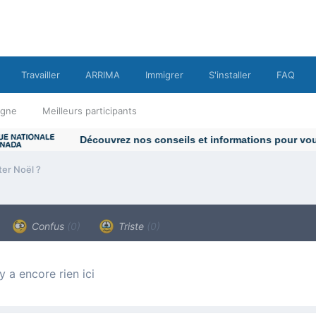
Travailler
ARRIMA
Immigrer
S'installer
FAQ
ligne
Meilleurs participants
ter Noël ?
Confus
(0)
Triste
(0)
n’y a encore rien ici