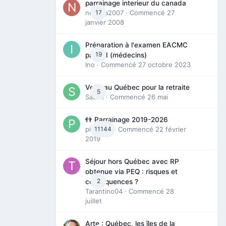
parrainage interieur du canada
nedjma2007
17
· Commencé
27
janvier 2008
Préparation à l'examen EACMC
19
partie I (médecins)
Ino
· Commencé
27 octobre 2023
Venir au Québec pour la retraite
5
Sab74
· Commencé
26 mai
👬 Parrainage 2019-2026
piinoush
11144
· Commencé
22 février
2019
Séjour hors Québec avec RP
obtenue via PEQ : risques et
2
conséquences ?
Tarantino04
· Commencé
28
juillet
Arte : Québec, les îles de la