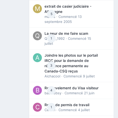
extrait de casier judiciaire -
Allemagne
5
maries
· Commencé
13
septembre 2005
La peur de me faire scam
Queen_1992
1
· Commencé
15
juillet
Joindre les photos sur le portail
IRCC pour la demande de
3
résidence permanente au
Canada-CSQ reçus
Aichacool
· Commencé
9 juillet
Renouvelement du Visa visiteur
4
babibubsy
· Commencé
21 juin
Refus de permis de travail
1
Cedbri
· Commencé
4 juillet