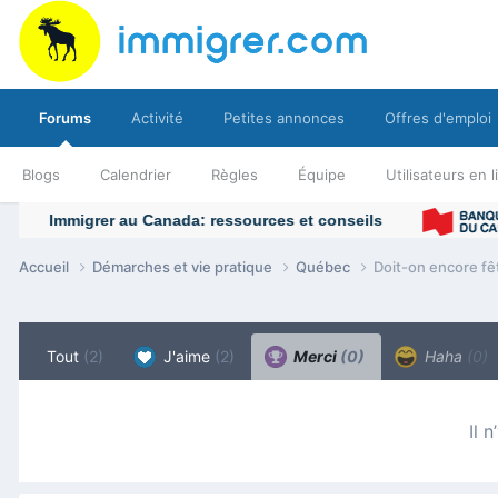
Forums
Activité
Petites annonces
Offres d'emploi
Blogs
Calendrier
Règles
Équipe
Utilisateurs en 
Accueil
Démarches et vie pratique
Québec
Doit-on encore fê
Tout
(2)
J'aime
(2)
Merci
(0)
Haha
(0)
Il 