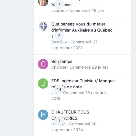
1
Madeleine
Laurent
· Commencé
16 juin
Que pensez vous du métier
d'infirmier Auxiliaire au Québec
6
?
BestBuy
· Commencé
27
septembre 2022
Bon temps
0
Charbel
· Commencé
29 juillet
EDE Ingénieur Tunisie // Manque
relevés de note
14
Jmili
· Commencé
18 octobre
2018
CHAUFFEUR TOUS
CATEGORIES
1
HAZEM
· Commencé
20
septembre 2024