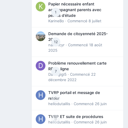
Papier nécessaire enfant
accompagnant parents avec
1
permis d’étude
KarineBo
· Commencé
8 juillet
Demande de citoyenneté 2025-
2026
12
nanancyr
· Commencé
18 août
2025
Problème renouvellement carte
RP en ligne
7
Davidgigi5
· Commencé
22
décembre 2022
TVRP portail et message de
0
retour
hellodutaillis
· Commencé
26 juin
TVRP ET suite de procédures
0
hellodutaillis
· Commencé
26 juin