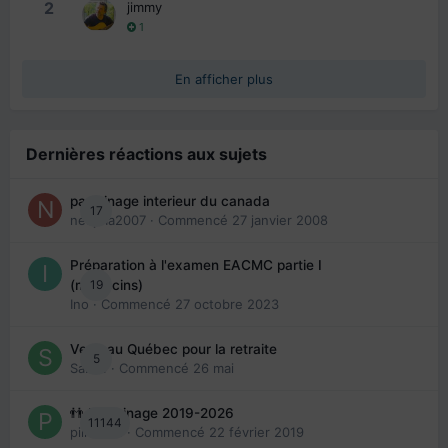
2
jimmy
1
En afficher plus
Dernières réactions aux sujets
parrainage interieur du canada
17
nedjma2007
· Commencé
27 janvier 2008
Préparation à l'examen EACMC partie I
19
(médecins)
Ino
· Commencé
27 octobre 2023
Venir au Québec pour la retraite
5
Sab74
· Commencé
26 mai
👬 Parrainage 2019-2026
11144
piinoush
· Commencé
22 février 2019