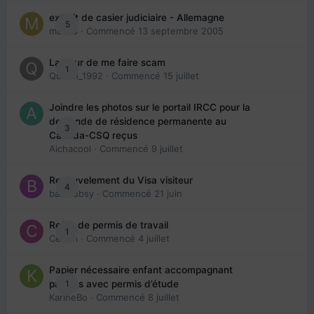
extrait de casier judiciaire - Allemagne
5
maries
· Commencé
13 septembre 2005
La peur de me faire scam
1
Queen_1992
· Commencé
15 juillet
Joindre les photos sur le portail IRCC pour la
demande de résidence permanente au
3
Canada-CSQ reçus
Aichacool
· Commencé
9 juillet
Renouvelement du Visa visiteur
4
babibubsy
· Commencé
21 juin
Refus de permis de travail
1
Cedbri
· Commencé
4 juillet
Papier nécessaire enfant accompagnant
1
parents avec permis d’étude
KarineBo
· Commencé
8 juillet