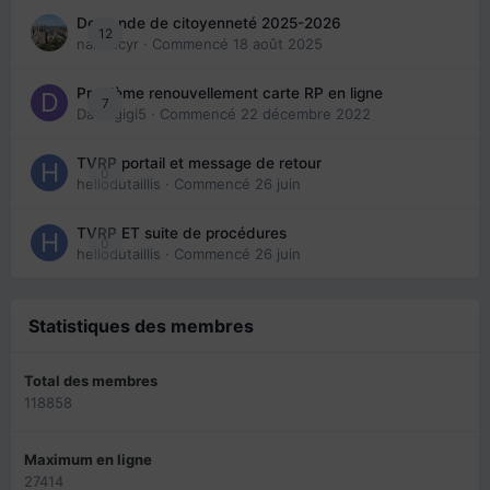
Demande de citoyenneté 2025-2026
12
nanancyr
· Commencé
18 août 2025
Problème renouvellement carte RP en ligne
7
Davidgigi5
· Commencé
22 décembre 2022
TVRP portail et message de retour
0
hellodutaillis
· Commencé
26 juin
TVRP ET suite de procédures
0
hellodutaillis
· Commencé
26 juin
Statistiques des membres
Total des membres
118858
Maximum en ligne
27414