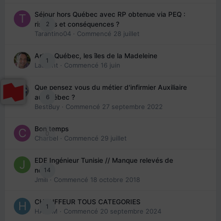
Séjour hors Québec avec RP obtenue via PEQ :
2
risques et conséquences ?
Tarantino04
· Commencé
28 juillet
Arte : Québec, les îles de la Madeleine
1
Laurent
· Commencé
16 juin
Que pensez vous du métier d'infirmier Auxiliaire
6
au Québec ?
BestBuy
· Commencé
27 septembre 2022
Bon temps
0
Charbel
· Commencé
29 juillet
EDE Ingénieur Tunisie // Manque relevés de
14
note
Jmili
· Commencé
18 octobre 2018
CHAUFFEUR TOUS CATEGORIES
1
HAZEM
· Commencé
20 septembre 2024