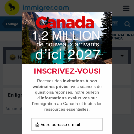
Lounge
Haha
(0)
Il n’y a encore rien ici
En ligne récemment
0 membre est en ligne
Aucun utilisateur enregistré regarde cette page.