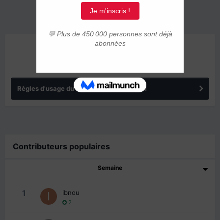
ANNONCES
Règles d'usage du forum IMMIGRER.COM
Contributeurs populaires
Semaine
1
ibnou
2