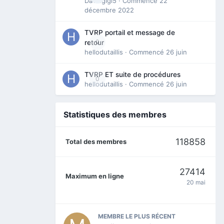
Davidgigi5
· Commencé
22
décembre 2022
TVRP portail et message de
0
retour
hellodutaillis
· Commencé
26 juin
TVRP ET suite de procédures
0
hellodutaillis
· Commencé
26 juin
Statistiques des membres
118858
Total des membres
27414
Maximum en ligne
20 mai
MEMBRE LE PLUS RÉCENT