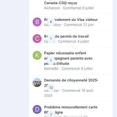
Canada-CSQ reçus
Aichacool
· Commencé
9 juillet
Renouvelement du Visa visiteur
4
babibubsy
· Commencé
21 juin
Refus de permis de travail
1
Cedbri
· Commencé
4 juillet
Papier nécessaire enfant
accompagnant parents avec
1
permis d’étude
KarineBo
· Commencé
8 juillet
Demande de citoyenneté 2025-
2026
12
nanancyr
· Commencé
18 août
2025
Problème renouvellement carte
RP en ligne
7