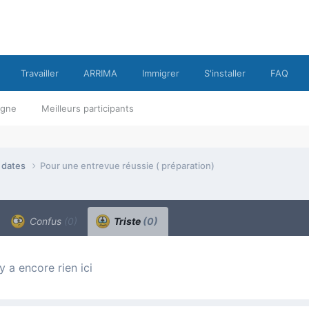
Travailler
ARRIMA
Immigrer
S'installer
FAQ
ligne
Meilleurs participants
e dates
Pour une entrevue réussie ( préparation)
Confus
(0)
Triste
(0)
n’y a encore rien ici