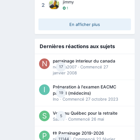
jimmy
2
1
En afficher plus
Dernières réactions aux sujets
parrainage interieur du canada
nedjma2007
17
· Commencé
27
janvier 2008
Préparation à l'examen EACMC
19
partie I (médecins)
Ino
· Commencé
27 octobre 2023
Venir au Québec pour la retraite
5
Sab74
· Commencé
26 mai
👬 Parrainage 2019-2026
piinoush
11144
· Commencé
22 février