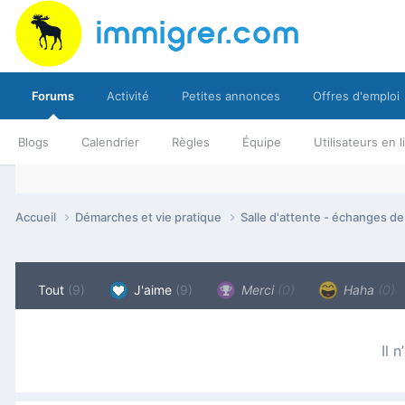
Forums
Activité
Petites annonces
Offres d'emploi
Blogs
Calendrier
Règles
Équipe
Utilisateurs en 
Accueil
Démarches et vie pratique
Salle d'attente - échanges d
Tout
(9)
J'aime
(9)
Merci
(0)
Haha
(0)
Il 