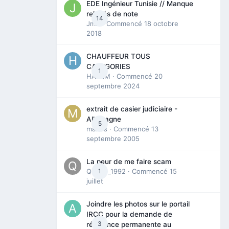
EDE Ingénieur Tunisie // Manque
relevés de note
14
Jmili
· Commencé
18 octobre
2018
CHAUFFEUR TOUS
CATEGORIES
1
HAZEM
· Commencé
20
septembre 2024
extrait de casier judiciaire -
Allemagne
5
maries
· Commencé
13
septembre 2005
La peur de me faire scam
Queen_1992
1
· Commencé
15
juillet
Joindre les photos sur le portail
IRCC pour la demande de
3
résidence permanente au