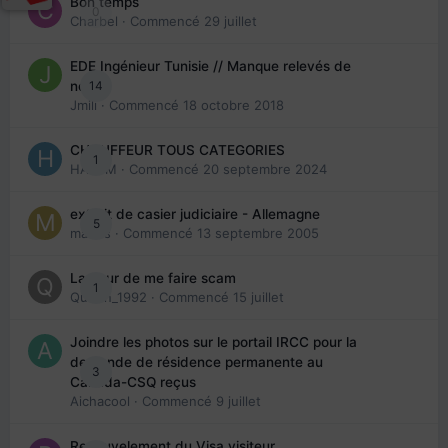
Bon temps
0
Charbel
· Commencé
29 juillet
EDE Ingénieur Tunisie // Manque relevés de
14
note
Jmili
· Commencé
18 octobre 2018
CHAUFFEUR TOUS CATEGORIES
1
HAZEM
· Commencé
20 septembre 2024
extrait de casier judiciaire - Allemagne
5
maries
· Commencé
13 septembre 2005
La peur de me faire scam
1
Queen_1992
· Commencé
15 juillet
Joindre les photos sur le portail IRCC pour la
demande de résidence permanente au
3
Canada-CSQ reçus
Aichacool
· Commencé
9 juillet
Renouvelement du Visa visiteur