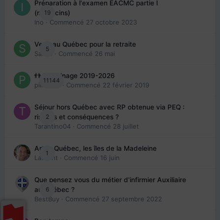
Préparation à l'examen EACMC partie I
19
(médecins)
Ino
· Commencé
27 octobre 2023
Venir au Québec pour la retraite
5
Sab74
· Commencé
26 mai
👬 Parrainage 2019-2026
11144
piinoush
· Commencé
22 février 2019
Séjour hors Québec avec RP obtenue via PEQ :
2
risques et conséquences ?
Tarantino04
· Commencé
28 juillet
Arte : Québec, les îles de la Madeleine
1
Laurent
· Commencé
16 juin
Que pensez vous du métier d'infirmier Auxiliaire
6
au Québec ?
BestBuy
· Commencé
27 septembre 2022