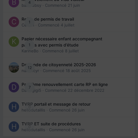
4
babibubsy
· Commencé
21 juin
Refus de permis de travail
1
Cedbri
· Commencé
4 juillet
Papier nécessaire enfant accompagnant
1
parents avec permis d’étude
KarineBo
· Commencé
8 juillet
Demande de citoyenneté 2025-2026
12
nanancyr
· Commencé
18 août 2025
Problème renouvellement carte RP en ligne
7
Davidgigi5
· Commencé
22 décembre 2022
TVRP portail et message de retour
0
hellodutaillis
· Commencé
26 juin
TVRP ET suite de procédures
0
hellodutaillis
· Commencé
26 juin