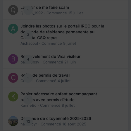
La peur de me faire scam
1
Queen_1992
· Commencé
15 juillet
Joindre les photos sur le portail IRCC pour la
demande de résidence permanente au
3
Canada-CSQ reçus
Aichacool
· Commencé
9 juillet
Renouvelement du Visa visiteur
4
babibubsy
· Commencé
21 juin
Refus de permis de travail
1
Cedbri
· Commencé
4 juillet
Papier nécessaire enfant accompagnant
1
parents avec permis d’étude
KarineBo
· Commencé
8 juillet
Demande de citoyenneté 2025-2026
12
nanancyr
· Commencé
18 août 2025