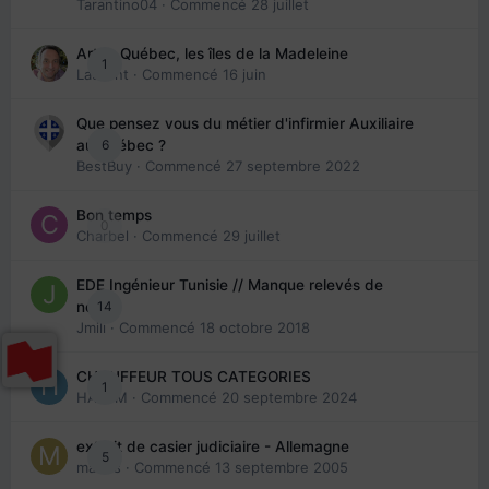
Tarantino04
· Commencé
28 juillet
Arte : Québec, les îles de la Madeleine
1
Laurent
· Commencé
16 juin
Que pensez vous du métier d'infirmier Auxiliaire
6
au Québec ?
BestBuy
· Commencé
27 septembre 2022
Bon temps
0
Charbel
· Commencé
29 juillet
EDE Ingénieur Tunisie // Manque relevés de
14
note
Jmili
· Commencé
18 octobre 2018
CHAUFFEUR TOUS CATEGORIES
1
HAZEM
· Commencé
20 septembre 2024
extrait de casier judiciaire - Allemagne
5
maries
· Commencé
13 septembre 2005