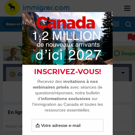
Bilans et tranches de vie
Confus
(0)
Il n’y a encore rien ici
En ligne récemment
0 membre est en ligne
Aucun utilisateur enregistré regarde cette page.