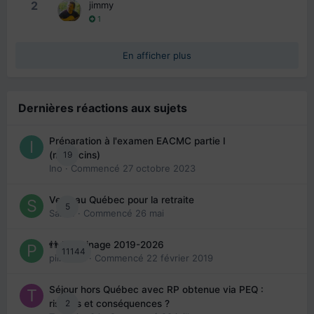
2
jimmy
1
En afficher plus
Dernières réactions aux sujets
Préparation à l'examen EACMC partie I
19
(médecins)
Ino
· Commencé
27 octobre 2023
Venir au Québec pour la retraite
5
Sab74
· Commencé
26 mai
👬 Parrainage 2019-2026
11144
piinoush
· Commencé
22 février 2019
Séjour hors Québec avec RP obtenue via PEQ :
2
risques et conséquences ?