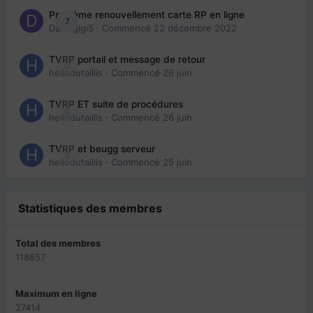
Problème renouvellement carte RP en ligne
7
Davidgigi5
· Commencé
22 décembre 2022
TVRP portail et message de retour
0
hellodutaillis
· Commencé
26 juin
TVRP ET suite de procédures
0
hellodutaillis
· Commencé
26 juin
TVRP et beugg serveur
0
hellodutaillis
· Commencé
25 juin
Statistiques des membres
Total des membres
118857
Maximum en ligne
27414