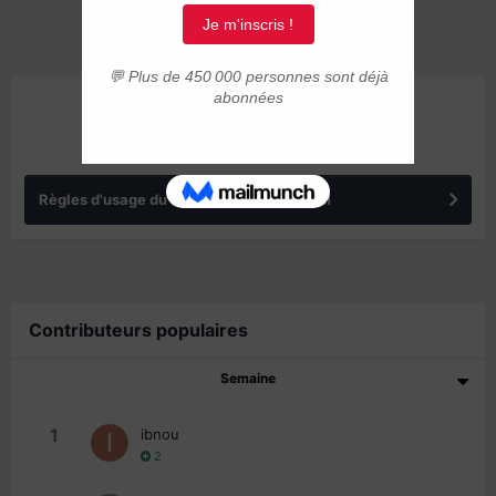
ANNONCES
Règles d'usage du forum IMMIGRER.COM
Contributeurs populaires
Semaine
1
ibnou
2