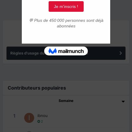
ANNONCES
Règles d'usage du forum IMMIGRER.COM
Contributeurs populaires
Semaine
1
ibnou
2