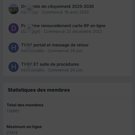
Demande de citoyenneté 2025-2026
12
nanancyr
· Commencé
18 août 2025
Problème renouvellement carte RP en ligne
7
Davidgigi5
· Commencé
22 décembre 2022
TVRP portail et message de retour
0
hellodutaillis
· Commencé
26 juin
TVRP ET suite de procédures
0
hellodutaillis
· Commencé
26 juin
Statistiques des membres
Total des membres
118861
Maximum en ligne
27414