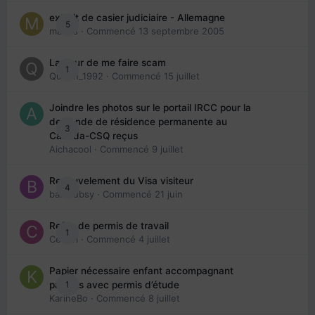
extrait de casier judiciaire - Allemagne
5
maries
· Commencé
13 septembre 2005
La peur de me faire scam
1
Queen_1992
· Commencé
15 juillet
Joindre les photos sur le portail IRCC pour la
demande de résidence permanente au
3
Canada-CSQ reçus
Aichacool
· Commencé
9 juillet
Renouvelement du Visa visiteur
4
babibubsy
· Commencé
21 juin
Refus de permis de travail
1
Cedbri
· Commencé
4 juillet
Papier nécessaire enfant accompagnant
1
parents avec permis d’étude
KarineBo
· Commencé
8 juillet