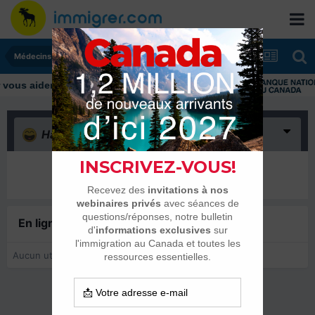
Médecins, infirmières et pharmaciens
Haha
(0)
Il n’y a encore rien ici
En ligne récemment
0 membre est en ligne
Aucun utilisateur enregistré regarde cette page.