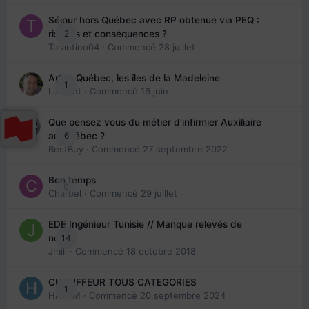
Séjour hors Québec avec RP obtenue via PEQ :
2
risques et conséquences ?
Tarantino04
· Commencé
28 juillet
Arte : Québec, les îles de la Madeleine
1
Laurent
· Commencé
16 juin
Que pensez vous du métier d'infirmier Auxiliaire
6
au Québec ?
BestBuy
· Commencé
27 septembre 2022
Bon temps
0
Charbel
· Commencé
29 juillet
EDE Ingénieur Tunisie // Manque relevés de
14
note
Jmili
· Commencé
18 octobre 2018
CHAUFFEUR TOUS CATEGORIES
1
HAZEM
· Commencé
20 septembre 2024