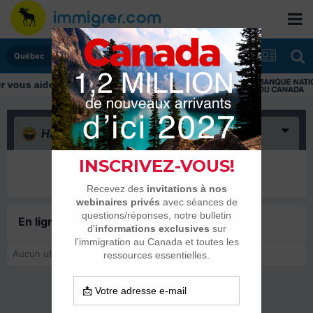
Québec
ous aider tout au long de votre transition
Haha
(0)
Il n’y a encore rien ici
En ligne récemment
0 membre est en ligne
Aucun utilisateur enregistré regarde cette page.