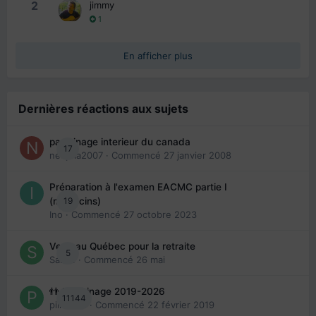
2
jimmy
1
En afficher plus
Dernières réactions aux sujets
parrainage interieur du canada
17
nedjma2007
· Commencé
27 janvier 2008
Préparation à l'examen EACMC partie I
19
(médecins)
Ino
· Commencé
27 octobre 2023
Venir au Québec pour la retraite
5
Sab74
· Commencé
26 mai
👬 Parrainage 2019-2026
11144
piinoush
· Commencé
22 février 2019