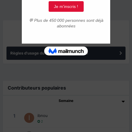
ANNONCES
Règles d'usage du forum IMMIGRER.COM
Contributeurs populaires
Semaine
1
ibnou
2