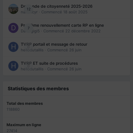
Demande de citoyenneté 2025-2026
12
nanancyr
· Commencé
18 août 2025
Problème renouvellement carte RP en ligne
7
Davidgigi5
· Commencé
22 décembre 2022
TVRP portail et message de retour
0
hellodutaillis
· Commencé
26 juin
TVRP ET suite de procédures
0
hellodutaillis
· Commencé
26 juin
Statistiques des membres
Total des membres
118860
Maximum en ligne
27414