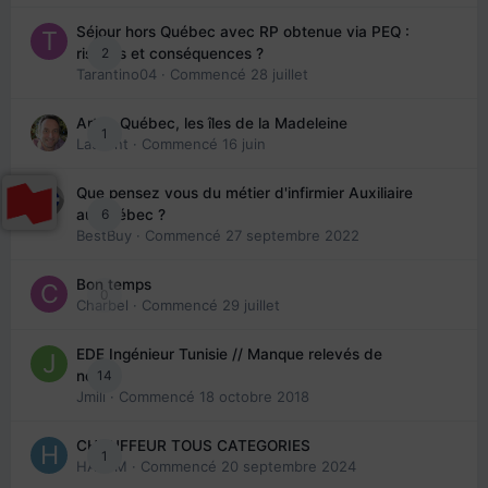
Séjour hors Québec avec RP obtenue via PEQ :
2
risques et conséquences ?
Tarantino04
· Commencé
28 juillet
Arte : Québec, les îles de la Madeleine
1
Laurent
· Commencé
16 juin
Que pensez vous du métier d'infirmier Auxiliaire
6
au Québec ?
BestBuy
· Commencé
27 septembre 2022
Bon temps
0
Charbel
· Commencé
29 juillet
EDE Ingénieur Tunisie // Manque relevés de
14
note
Jmili
· Commencé
18 octobre 2018
CHAUFFEUR TOUS CATEGORIES
1
HAZEM
· Commencé
20 septembre 2024