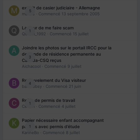
extrait de casier judiciaire - Allemagne
5
maries
· Commencé
13 septembre 2005
La peur de me faire scam
1
Queen_1992
· Commencé
15 juillet
Joindre les photos sur le portail IRCC pour la
demande de résidence permanente au
3
Canada-CSQ reçus
Aichacool
· Commencé
9 juillet
Renouvelement du Visa visiteur
4
babibubsy
· Commencé
21 juin
Refus de permis de travail
1
Cedbri
· Commencé
4 juillet
Papier nécessaire enfant accompagnant
1
parents avec permis d’étude
KarineBo
· Commencé
8 juillet