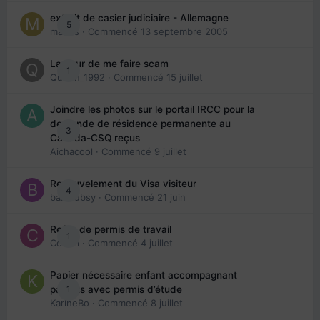
extrait de casier judiciaire - Allemagne
5
maries
· Commencé
13 septembre 2005
La peur de me faire scam
1
Queen_1992
· Commencé
15 juillet
Joindre les photos sur le portail IRCC pour la
demande de résidence permanente au
3
Canada-CSQ reçus
Aichacool
· Commencé
9 juillet
Renouvelement du Visa visiteur
4
babibubsy
· Commencé
21 juin
Refus de permis de travail
1
Cedbri
· Commencé
4 juillet
Papier nécessaire enfant accompagnant
1
parents avec permis d’étude
KarineBo
· Commencé
8 juillet