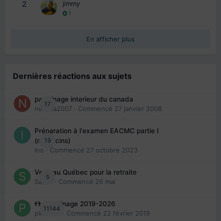
2
jimmy
1
En afficher plus
Dernières réactions aux sujets
parrainage interieur du canada
17
nedjma2007
· Commencé
27 janvier 2008
Préparation à l'examen EACMC partie I
19
(médecins)
Ino
· Commencé
27 octobre 2023
Venir au Québec pour la retraite
5
Sab74
· Commencé
26 mai
👬 Parrainage 2019-2026
11144
piinoush
· Commencé
22 février 2019