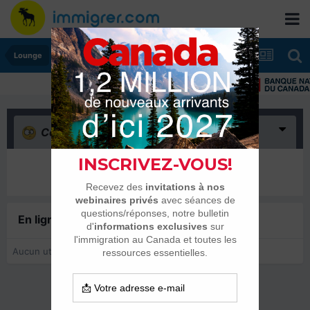
Lounge
Confus
(0)
Il n’y a encore rien ici
En ligne récemment
0 membre est en ligne
Aucun utilisateur enregistré regarde cette page.