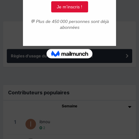
ANNONCES
Règles d'usage du forum IMMIGRER.COM
Contributeurs populaires
Semaine
1
ibnou
2