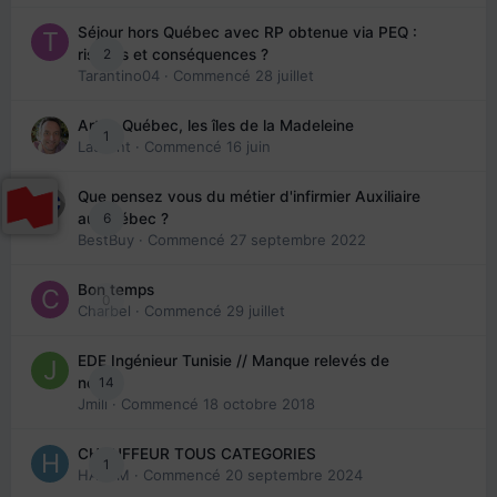
Séjour hors Québec avec RP obtenue via PEQ :
2
risques et conséquences ?
Tarantino04
· Commencé
28 juillet
Arte : Québec, les îles de la Madeleine
1
Laurent
· Commencé
16 juin
Que pensez vous du métier d'infirmier Auxiliaire
6
au Québec ?
BestBuy
· Commencé
27 septembre 2022
Bon temps
0
Charbel
· Commencé
29 juillet
EDE Ingénieur Tunisie // Manque relevés de
14
note
Jmili
· Commencé
18 octobre 2018
CHAUFFEUR TOUS CATEGORIES
1
HAZEM
· Commencé
20 septembre 2024