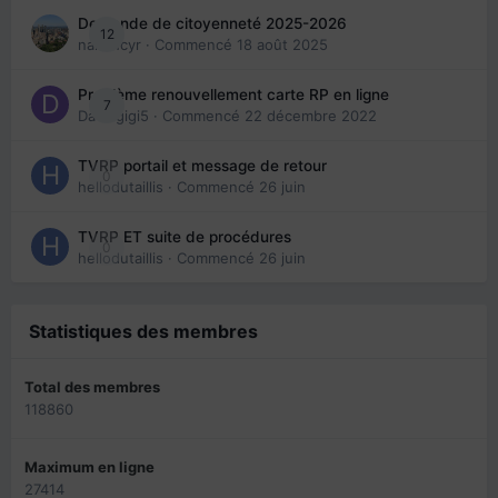
Demande de citoyenneté 2025-2026
12
nanancyr
· Commencé
18 août 2025
Problème renouvellement carte RP en ligne
7
Davidgigi5
· Commencé
22 décembre 2022
TVRP portail et message de retour
0
hellodutaillis
· Commencé
26 juin
TVRP ET suite de procédures
0
hellodutaillis
· Commencé
26 juin
Statistiques des membres
Total des membres
118860
Maximum en ligne
27414