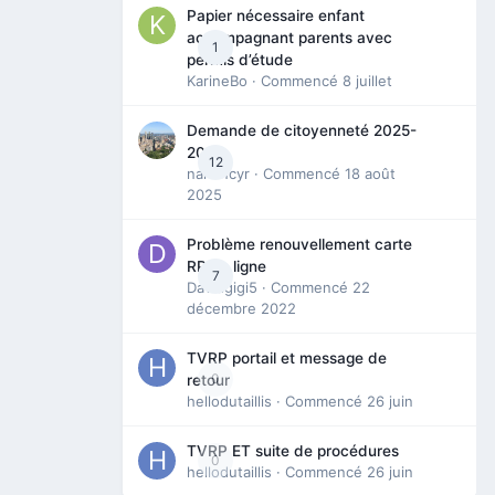
Papier nécessaire enfant
accompagnant parents avec
1
permis d’étude
KarineBo
· Commencé
8 juillet
Demande de citoyenneté 2025-
2026
12
nanancyr
· Commencé
18 août
2025
Problème renouvellement carte
RP en ligne
7
Davidgigi5
· Commencé
22
décembre 2022
TVRP portail et message de
0
retour
hellodutaillis
· Commencé
26 juin
TVRP ET suite de procédures
0
hellodutaillis
· Commencé
26 juin