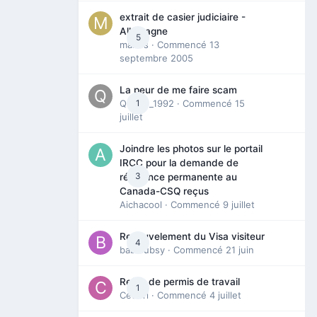
extrait de casier judiciaire -
Allemagne
5
maries
· Commencé
13
septembre 2005
La peur de me faire scam
Queen_1992
1
· Commencé
15
juillet
Joindre les photos sur le portail
IRCC pour la demande de
3
résidence permanente au
Canada-CSQ reçus
Aichacool
· Commencé
9 juillet
Renouvelement du Visa visiteur
4
babibubsy
· Commencé
21 juin
Refus de permis de travail
1
Cedbri
· Commencé
4 juillet