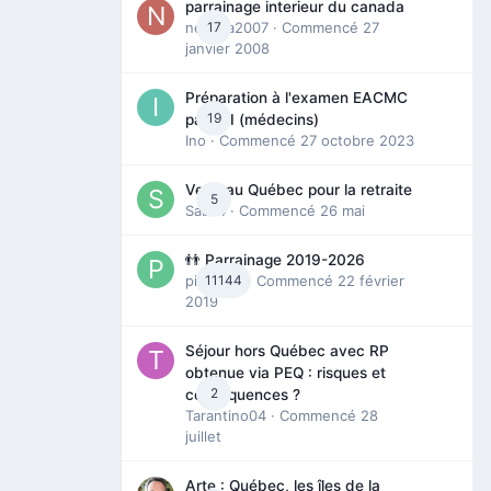
parrainage interieur du canada
nedjma2007
17
· Commencé
27
janvier 2008
Préparation à l'examen EACMC
19
partie I (médecins)
Ino
· Commencé
27 octobre 2023
Venir au Québec pour la retraite
5
Sab74
· Commencé
26 mai
👬 Parrainage 2019-2026
piinoush
11144
· Commencé
22 février
2019
Séjour hors Québec avec RP
obtenue via PEQ : risques et
2
conséquences ?
Tarantino04
· Commencé
28
juillet
Arte : Québec, les îles de la