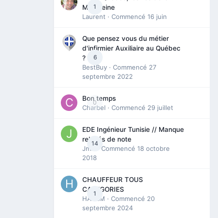
1
Madeleine
Laurent
· Commencé
16 juin
Que pensez vous du métier
d'infirmier Auxiliaire au Québec
6
?
BestBuy
· Commencé
27
septembre 2022
Bon temps
0
Charbel
· Commencé
29 juillet
EDE Ingénieur Tunisie // Manque
relevés de note
14
Jmili
· Commencé
18 octobre
2018
CHAUFFEUR TOUS
CATEGORIES
1
HAZEM
· Commencé
20
septembre 2024