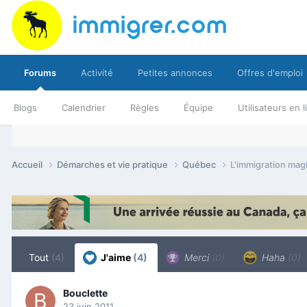
Forums
Activité
Petites annonces
Offres d'emploi
Blogs
Calendrier
Règles
Équipe
Utilisateurs en 
Accueil
Démarches et vie pratique
Québec
L'immigration mag
Tout
(4)
J'aime
(4)
Merci
(0)
Haha
(0)
Bouclette
23 juin 2011