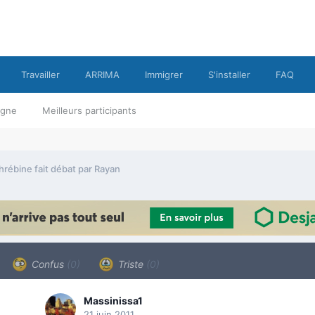
Travailler
ARRIMA
Immigrer
S'installer
FAQ
ligne
Meilleurs participants
hrébine fait débat par Rayan
Confus
(0)
Triste
(0)
Massinissa1
21 juin 2011