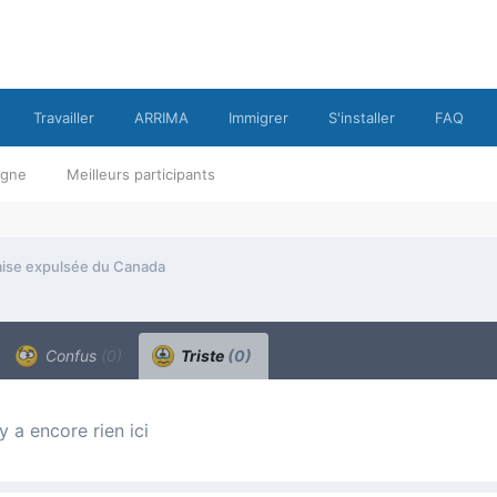
Travailler
ARRIMA
Immigrer
S'installer
FAQ
ligne
Meilleurs participants
aise expulsée du Canada
Confus
(0)
Triste
(0)
n’y a encore rien ici