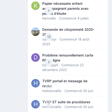
Papier nécessaire enfant
accompagnant parents avec
1
permis d’étude
KarineBo
· Commencé
8 juillet
Demande de citoyenneté 2025-
2026
12
nanancyr
· Commencé
18 août
2025
Problème renouvellement carte
RP en ligne
7
Davidgigi5
· Commencé
22
décembre 2022
TVRP portail et message de
0
retour
hellodutaillis
· Commencé
26 juin
TVRP ET suite de procédures
0
hellodutaillis
· Commencé
26 juin