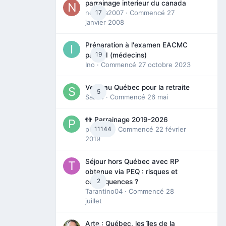
parrainage interieur du canada
nedjma2007
17
· Commencé
27
janvier 2008
Préparation à l'examen EACMC
19
partie I (médecins)
Ino
· Commencé
27 octobre 2023
Venir au Québec pour la retraite
5
Sab74
· Commencé
26 mai
👬 Parrainage 2019-2026
piinoush
11144
· Commencé
22 février
2019
Séjour hors Québec avec RP
obtenue via PEQ : risques et
2
conséquences ?
Tarantino04
· Commencé
28
juillet
Arte : Québec, les îles de la