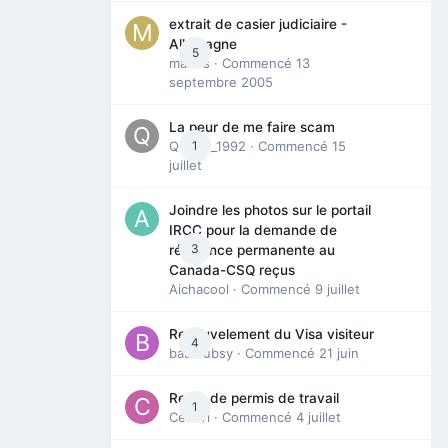
extrait de casier judiciaire -
Allemagne
5
maries
· Commencé
13
septembre 2005
La peur de me faire scam
Queen_1992
1
· Commencé
15
juillet
Joindre les photos sur le portail
IRCC pour la demande de
3
résidence permanente au
Canada-CSQ reçus
Aichacool
· Commencé
9 juillet
Renouvelement du Visa visiteur
4
babibubsy
· Commencé
21 juin
Refus de permis de travail
1
Cedbri
· Commencé
4 juillet