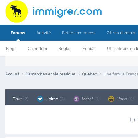
Forums
Activité
Petites annonces
Offres d'emploi
Blogs
Calendrier
Règles
Équipe
Utilisateurs en 
Accueil
Démarches et vie pratique
Québec
Une famille Franç
Tout
(2)
J'aime
(2)
Merci
(0)
Haha
(0)
Il 