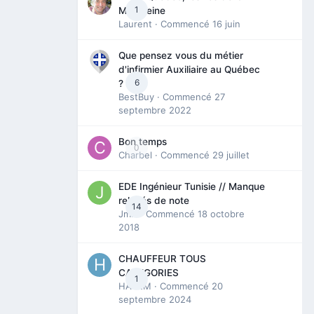
1
Madeleine
Laurent
· Commencé
16 juin
Que pensez vous du métier
d'infirmier Auxiliaire au Québec
6
?
BestBuy
· Commencé
27
septembre 2022
Bon temps
0
Charbel
· Commencé
29 juillet
EDE Ingénieur Tunisie // Manque
relevés de note
14
Jmili
· Commencé
18 octobre
2018
CHAUFFEUR TOUS
CATEGORIES
1
HAZEM
· Commencé
20
septembre 2024