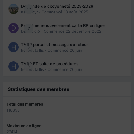
Demande de citoyenneté 2025-2026
12
nanancyr
· Commencé
18 août 2025
Problème renouvellement carte RP en ligne
7
Davidgigi5
· Commencé
22 décembre 2022
TVRP portail et message de retour
0
hellodutaillis
· Commencé
26 juin
TVRP ET suite de procédures
0
hellodutaillis
· Commencé
26 juin
Statistiques des membres
Total des membres
118858
Maximum en ligne
27414