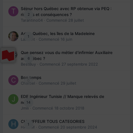
Séjour hors Québec avec RP obtenue via PEQ :
2
risques et conséquences ?
Tarantino04
· Commencé
28 juillet
Arte : Québec, les îles de la Madeleine
1
Laurent
· Commencé
16 juin
Que pensez vous du métier d'infirmier Auxiliaire
6
au Québec ?
BestBuy
· Commencé
27 septembre 2022
Bon temps
0
Charbel
· Commencé
29 juillet
EDE Ingénieur Tunisie // Manque relevés de
14
note
Jmili
· Commencé
18 octobre 2018
CHAUFFEUR TOUS CATEGORIES
1
HAZEM
· Commencé
20 septembre 2024