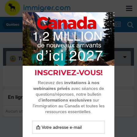
Québec
Triste
(0)
Il n’y a encore rien ici
En ligne récemment
0 membre est en ligne
Aucun utilisateur enregistré regarde cette page.