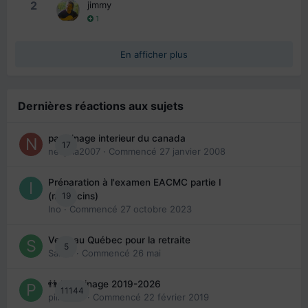
2
jimmy
1
En afficher plus
Dernières réactions aux sujets
parrainage interieur du canada
17
nedjma2007
· Commencé
27 janvier 2008
Préparation à l'examen EACMC partie I
19
(médecins)
Ino
· Commencé
27 octobre 2023
Venir au Québec pour la retraite
5
Sab74
· Commencé
26 mai
👬 Parrainage 2019-2026
11144
piinoush
· Commencé
22 février 2019