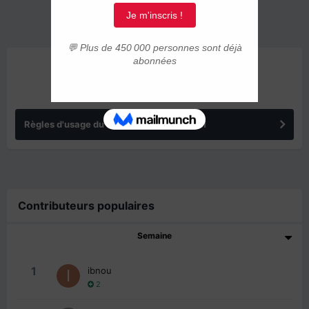
ANNONCES
Règles d'usage du forum IMMIGRER.COM
Contributeurs populaires
Semaine
1
ibnou
2