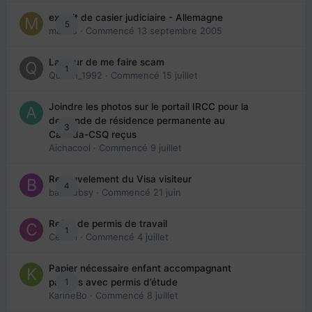
extrait de casier judiciaire - Allemagne
5
maries
· Commencé
13 septembre 2005
La peur de me faire scam
1
Queen_1992
· Commencé
15 juillet
Joindre les photos sur le portail IRCC pour la
demande de résidence permanente au
3
Canada-CSQ reçus
Aichacool
· Commencé
9 juillet
Renouvelement du Visa visiteur
4
babibubsy
· Commencé
21 juin
Refus de permis de travail
1
Cedbri
· Commencé
4 juillet
Papier nécessaire enfant accompagnant
1
parents avec permis d’étude
KarineBo
· Commencé
8 juillet