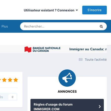
S’inscrire
Utilisateur existant ? Connexion
Plus
Immigrer au Canada: ressources
Toute l’activité
ANNONCES
és
0
Règles d'usage du forum
IMMIGRER.COM