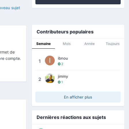
veau sujet
Contributeurs populaires
Semaine
Mois
Année
Toujours
ermet de
ibnou
pre compte.
1
2
jimmy
2
1
En afficher plus
Dernières réactions aux sujets