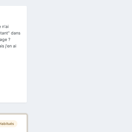
 n'ai
stant" dans
sage ?
s j'en ai
Habitués