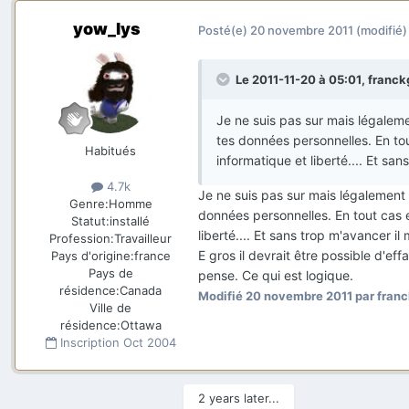
yow_lys
Posté(e)
20 novembre 2011
(modifié)
Le 2011-11-20 à 05:01, franckg
Je ne suis pas sur mais légaleme
tes données personnelles. En tout
Habitués
informatique et liberté.... Et sans
4.7k
Je ne suis pas sur mais légalement 
Genre:
Homme
données personnelles. En tout cas en
Statut:
installé
liberté.... Et sans trop m'avancer il 
Profession:
Travailleur
E gros il devrait être possible d'ef
Pays d'origine:
france
Pays de
pense. Ce qui est logique.
résidence:
Canada
Modifié
20 novembre 2011
par fran
Ville de
résidence:
Ottawa
Inscription
Oct 2004
2 years later...