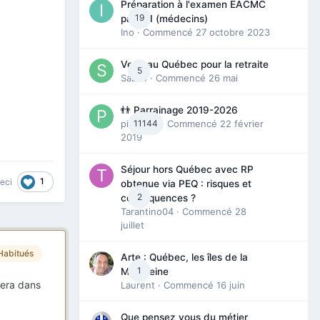
Préparation à l'examen EACMC
19
partie I (médecins)
Ino
· Commencé
27 octobre 2023
Venir au Québec pour la retraite
5
Sab74
· Commencé
26 mai
👬 Parrainage 2019-2026
piinoush
11144
· Commencé
22 février
2019
Séjour hors Québec avec RP
1
ceci
obtenue via PEQ : risques et
2
conséquences ?
Tarantino04
· Commencé
28
juillet
Habitués
Arte : Québec, les îles de la
1
Madeleine
bera dans
Laurent
· Commencé
16 juin
Que pensez vous du métier