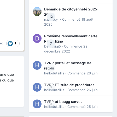
Demande de citoyenneté 2025-
2026
12
nanancyr
· Commencé
18 août
2025
Problème renouvellement carte
RP en ligne
1
ceci
7
Davidgigi5
· Commencé
22
décembre 2022
TVRP portail et message de
0
retour
hellodutaillis
· Commencé
26 juin
ésume que
s ou que
TVRP ET suite de procédures
0
hellodutaillis
· Commencé
26 juin
TVRP et beugg serveur
0
hellodutaillis
· Commencé
25 juin