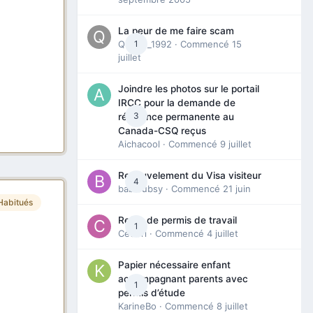
La peur de me faire scam
Queen_1992
1
· Commencé
15
juillet
Joindre les photos sur le portail
IRCC pour la demande de
3
résidence permanente au
Canada-CSQ reçus
Aichacool
· Commencé
9 juillet
Renouvelement du Visa visiteur
4
babibubsy
· Commencé
21 juin
Habitués
Refus de permis de travail
1
Cedbri
· Commencé
4 juillet
Papier nécessaire enfant
accompagnant parents avec
1
permis d’étude
KarineBo
· Commencé
8 juillet