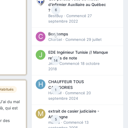
d'infirmier Auxiliaire au Québec
6
?
BestBuy
· Commencé
27
septembre 2022
Bon temps
0
Charbel
· Commencé
29 juillet
EDE Ingénieur Tunisie // Manque
relevés de note
14
Jmili
· Commencé
18 octobre
2018
CHAUFFEUR TOUS
CATEGORIES
Habitués
1
HAZEM
· Commencé
20
septembre 2024
J'ai du mal
à, qui est
extrait de casier judiciaire -
Allemagne
5
er des
maries
· Commencé
13
septembre 2005