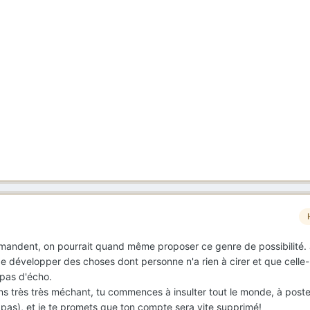
mandent, on pourrait quand même proposer ce genre de possibilité. 
 développer des choses dont personne n'a rien à cirer et que celle-l
 pas d'écho.
iens très très méchant, tu commences à insulter tout le monde, à post
as), et je te promets que ton compte sera vite supprimé!