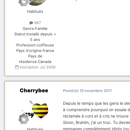
Habitués
987
Genre:
Famille
Statut:
installé depuis +
5 ans
Profession:
coiffeuse
Pays d'origine:
france
Pays de
résidence:
Canada
Inscription
Jul 2009
Cherrybee
Posté(e)
19 novembre 2011
Depuis le temps que les gens le de
à comprendre pourquoi on essaie de
réclamée à cors et à cris ne trouve
Sinon, Brahim, j'ai un truc. Tu dev
messages complètement idiots (ou p
Habitués