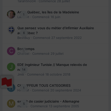
Tarantino04
· Commencé
28 juillet
Arte : Québec, les îles de la Madeleine
1
Laurent
· Commencé
16 juin
Que pensez vous du métier d'infirmier Auxiliaire
6
au Québec ?
BestBuy
· Commencé
27 septembre 2022
Bon temps
0
Charbel
· Commencé
29 juillet
EDE Ingénieur Tunisie // Manque relevés de
14
note
Jmili
· Commencé
18 octobre 2018
CHAUFFEUR TOUS CATEGORIES
1
HAZEM
· Commencé
20 septembre 2024
extrait de casier judiciaire - Allemagne
5
maries
· Commencé
13 septembre 2005