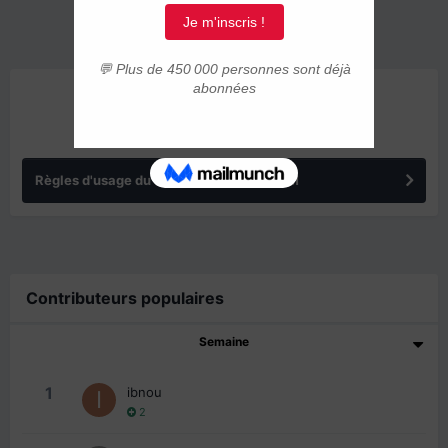
ANNONCES
Règles d'usage du forum IMMIGRER.COM
Contributeurs populaires
Semaine
1
ibnou
2