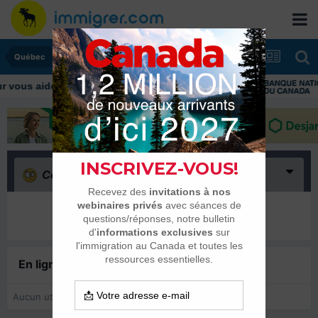
Québec
ous aider tout au long de votre transition
Confus
(0)
Il n’y a encore rien ici
En ligne récemment
0 membre est en ligne
Aucun utilisateur enregistré regarde cette page.