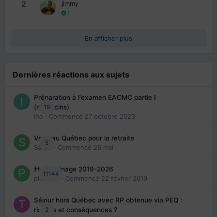
2
jimmy
1
En afficher plus
Dernières réactions aux sujets
Préparation à l'examen EACMC partie I
19
(médecins)
Ino
· Commencé
27 octobre 2023
Venir au Québec pour la retraite
5
Sab74
· Commencé
26 mai
👬 Parrainage 2019-2026
11144
piinoush
· Commencé
22 février 2019
Séjour hors Québec avec RP obtenue via PEQ :
2
risques et conséquences ?