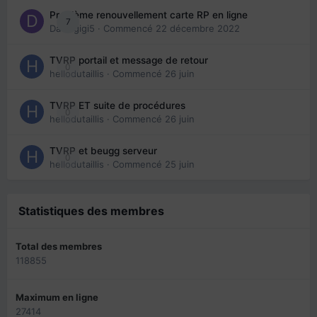
Problème renouvellement carte RP en ligne
7
Davidgigi5
· Commencé
22 décembre 2022
TVRP portail et message de retour
0
hellodutaillis
· Commencé
26 juin
TVRP ET suite de procédures
0
hellodutaillis
· Commencé
26 juin
TVRP et beugg serveur
0
hellodutaillis
· Commencé
25 juin
Statistiques des membres
Total des membres
118855
Maximum en ligne
27414