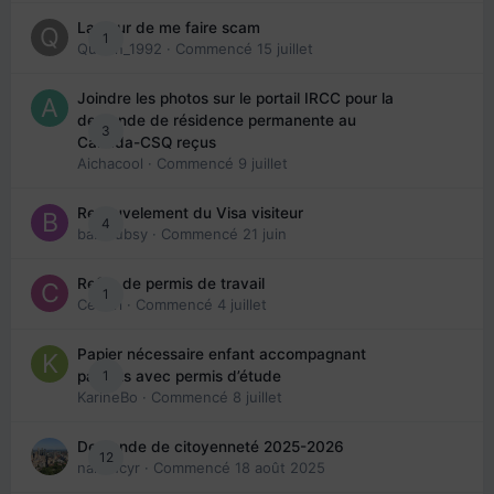
La peur de me faire scam
1
Queen_1992
· Commencé
15 juillet
Joindre les photos sur le portail IRCC pour la
demande de résidence permanente au
3
Canada-CSQ reçus
Aichacool
· Commencé
9 juillet
Renouvelement du Visa visiteur
4
babibubsy
· Commencé
21 juin
Refus de permis de travail
1
Cedbri
· Commencé
4 juillet
Papier nécessaire enfant accompagnant
1
parents avec permis d’étude
KarineBo
· Commencé
8 juillet
Demande de citoyenneté 2025-2026
12
nanancyr
· Commencé
18 août 2025