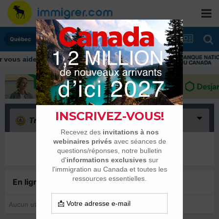
Québec
us aider tout au long de votre transition
Triste
(0)
Il n’y a encore rien ici
En ligne récemment
0 membre est en ligne
Aucun utilisateur enregistré regarde cette page.