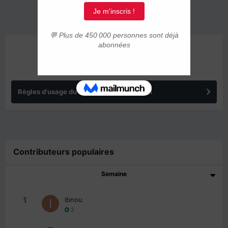
ANNONCES
Règles d'usage du forum IMMIGRER.COM
Contributeurs populaires
Semaine
1
ibnou
2