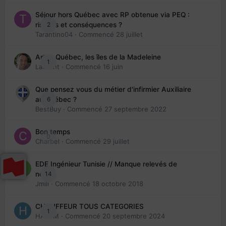
Séjour hors Québec avec RP obtenue via PEQ :
2
risques et conséquences ?
Tarantino04
· Commencé
28 juillet
Arte : Québec, les îles de la Madeleine
1
Laurent
· Commencé
16 juin
Que pensez vous du métier d'infirmier Auxiliaire
6
au Québec ?
BestBuy
· Commencé
27 septembre 2022
Bon temps
0
Charbel
· Commencé
29 juillet
EDE Ingénieur Tunisie // Manque relevés de
14
note
Jmili
· Commencé
18 octobre 2018
CHAUFFEUR TOUS CATEGORIES
1
HAZEM
· Commencé
20 septembre 2024