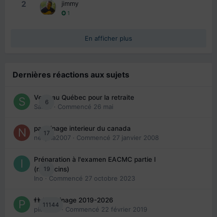
2
jimmy
1
En afficher plus
Dernières réactions aux sujets
Venir au Québec pour la retraite
6
Sab74
· Commencé
26 mai
parrainage interieur du canada
17
nedjma2007
· Commencé
27 janvier 2008
Préparation à l'examen EACMC partie I
19
(médecins)
Ino
· Commencé
27 octobre 2023
👬 Parrainage 2019-2026
11144
piinoush
· Commencé
22 février 2019