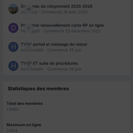
Demande de citoyenneté 2025-2026
12
nanancyr
· Commencé
18 août 2025
Problème renouvellement carte RP en ligne
7
Davidgigi5
· Commencé
22 décembre 2022
TVRP portail et message de retour
0
hellodutaillis
· Commencé
26 juin
TVRP ET suite de procédures
0
hellodutaillis
· Commencé
26 juin
Statistiques des membres
Total des membres
118861
Maximum en ligne
27414