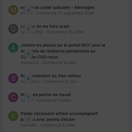
extrait de casier judiciaire - Allemagne
5
maries
· Commencé
13 septembre 2005
La peur de me faire scam
1
Queen_1992
· Commencé
15 juillet
Joindre les photos sur le portail IRCC pour la
demande de résidence permanente au
3
Canada-CSQ reçus
Aichacool
· Commencé
9 juillet
Renouvelement du Visa visiteur
4
babibubsy
· Commencé
21 juin
Refus de permis de travail
1
Cedbri
· Commencé
4 juillet
Papier nécessaire enfant accompagnant
1
parents avec permis d’étude
KarineBo
· Commencé
8 juillet