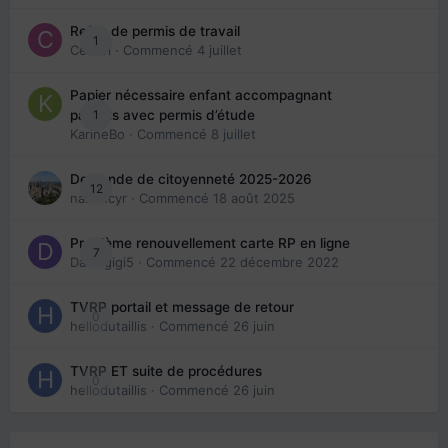
Refus de permis de travail
1
Cedbri
· Commencé
4 juillet
Papier nécessaire enfant accompagnant
1
parents avec permis d’étude
KarineBo
· Commencé
8 juillet
Demande de citoyenneté 2025-2026
12
nanancyr
· Commencé
18 août 2025
Problème renouvellement carte RP en ligne
7
Davidgigi5
· Commencé
22 décembre 2022
TVRP portail et message de retour
0
hellodutaillis
· Commencé
26 juin
TVRP ET suite de procédures
0
hellodutaillis
· Commencé
26 juin