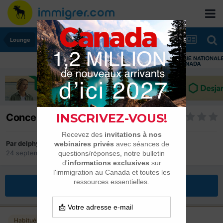
Lounge
Concert Lynda Lemay
Par
delphybambi
24 septembre 2010
dans
Lounge
Répondre à ce sujet
Habitués