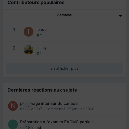
Contributeurs populaires
Semaine
1
ibnou
2
2
jimmy
1
En afficher plus
Dernières réactions aux sujets
parrainage interieur du canada
17
nedjma2007
· Commencé
27 janvier 2008
Préparation à l'examen EACMC partie I
19
(médecins)