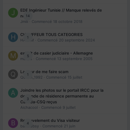
EDE Ingénieur Tunisie // Manque relevés de
14
note
Jmili
· Commencé
18 octobre 2018
CHAUFFEUR TOUS CATEGORIES
1
HAZEM
· Commencé
20 septembre 2024
extrait de casier judiciaire - Allemagne
5
maries
· Commencé
13 septembre 2005
La peur de me faire scam
1
Queen_1992
· Commencé
15 juillet
Joindre les photos sur le portail IRCC pour la
demande de résidence permanente au
3
Canada-CSQ reçus
Aichacool
· Commencé
9 juillet
Renouvelement du Visa visiteur
4
babibubsy
· Commencé
21 juin