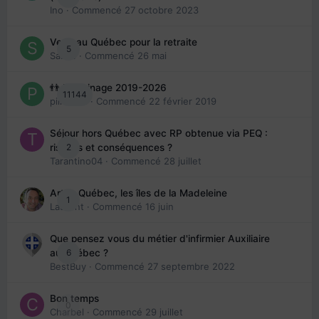
Ino
· Commencé
27 octobre 2023
Venir au Québec pour la retraite
5
Sab74
· Commencé
26 mai
👬 Parrainage 2019-2026
11144
piinoush
· Commencé
22 février 2019
Séjour hors Québec avec RP obtenue via PEQ :
2
risques et conséquences ?
Tarantino04
· Commencé
28 juillet
Arte : Québec, les îles de la Madeleine
1
Laurent
· Commencé
16 juin
Que pensez vous du métier d'infirmier Auxiliaire
6
au Québec ?
BestBuy
· Commencé
27 septembre 2022
Bon temps
0
Charbel
· Commencé
29 juillet