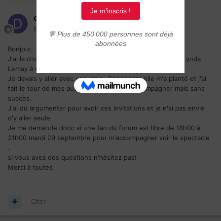
delphybambi
Posté(e)
24 septembre 2010
Bonjour,
J'ai la chance d'avoir deux invitations pour le concert de Lynda
Lemay à radio canada le 29 septembre à 18h15.
Je devais y aller avec une amie. Cependant elle m'a planté et j'ai
fait le tour de mes autres amies pour m'accompagner mais sans
succès.
J'ai du argumenter pour avoir ces invitations et je n'ai pas envie
d'y aller seule
Je me demande donc si une fan du forum est libre de 18h00 à
21h00 mardi 29 septembre pour m'accompagner voir le spectacle
.
si vous avez des questions n'hésitez pas!
Merci à toutes
Citer