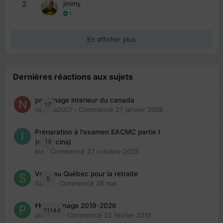
2
jimmy
1
En afficher plus
Dernières réactions aux sujets
parrainage interieur du canada
17
nedjma2007
· Commencé
27 janvier 2008
Préparation à l'examen EACMC partie I
19
(médecins)
Ino
· Commencé
27 octobre 2023
Venir au Québec pour la retraite
5
Sab74
· Commencé
26 mai
👬 Parrainage 2019-2026
11144
piinoush
· Commencé
22 février 2019