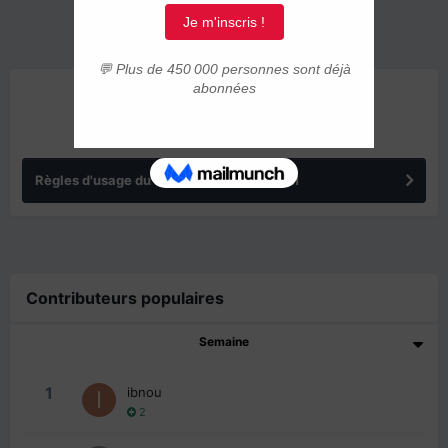
ANNONCES
Règles d'usage du forum IMMIGRER.COM
Contributeurs populaires
Semaine
1
ibnou
2