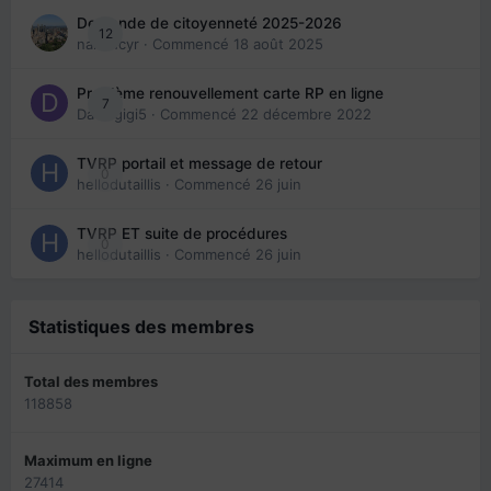
Demande de citoyenneté 2025-2026
12
nanancyr
· Commencé
18 août 2025
Problème renouvellement carte RP en ligne
7
Davidgigi5
· Commencé
22 décembre 2022
TVRP portail et message de retour
0
hellodutaillis
· Commencé
26 juin
TVRP ET suite de procédures
0
hellodutaillis
· Commencé
26 juin
Statistiques des membres
Total des membres
118858
Maximum en ligne
27414