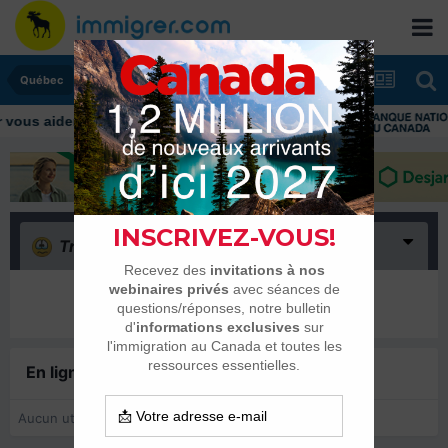
Québec
us aider tout au long de votre transition
Triste
(0)
Il n’y a encore rien ici
En ligne récemment
0 membre est en ligne
Aucun utilisateur enregistré regarde cette page.