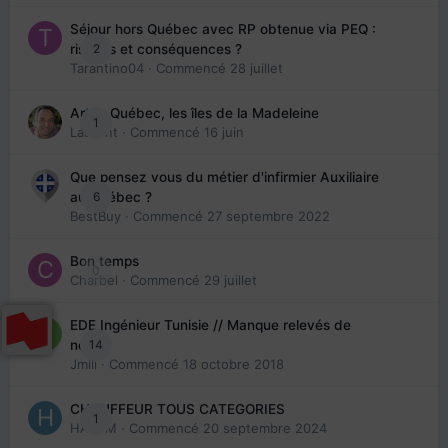
Séjour hors Québec avec RP obtenue via PEQ :
2
risques et conséquences ?
Tarantino04
· Commencé
28 juillet
Arte : Québec, les îles de la Madeleine
1
Laurent
· Commencé
16 juin
Que pensez vous du métier d'infirmier Auxiliaire
6
au Québec ?
BestBuy
· Commencé
27 septembre 2022
Bon temps
0
Charbel
· Commencé
29 juillet
EDE Ingénieur Tunisie // Manque relevés de
14
note
Jmili
· Commencé
18 octobre 2018
CHAUFFEUR TOUS CATEGORIES
1
HAZEM
· Commencé
20 septembre 2024