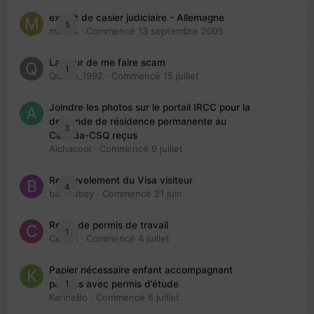
extrait de casier judiciaire - Allemagne
5
maries
· Commencé
13 septembre 2005
La peur de me faire scam
1
Queen_1992
· Commencé
15 juillet
Joindre les photos sur le portail IRCC pour la
demande de résidence permanente au
3
Canada-CSQ reçus
Aichacool
· Commencé
9 juillet
Renouvelement du Visa visiteur
4
babibubsy
· Commencé
21 juin
Refus de permis de travail
1
Cedbri
· Commencé
4 juillet
Papier nécessaire enfant accompagnant
1
parents avec permis d’étude
KarineBo
· Commencé
8 juillet