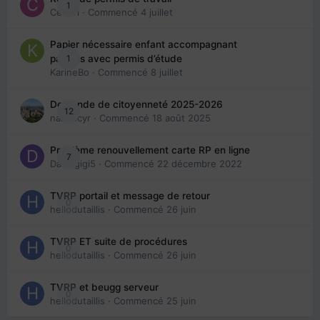
1
Cedbri
· Commencé
4 juillet
Papier nécessaire enfant accompagnant
1
parents avec permis d’étude
KarineBo
· Commencé
8 juillet
Demande de citoyenneté 2025-2026
12
nanancyr
· Commencé
18 août 2025
Problème renouvellement carte RP en ligne
7
Davidgigi5
· Commencé
22 décembre 2022
TVRP portail et message de retour
0
hellodutaillis
· Commencé
26 juin
TVRP ET suite de procédures
0
hellodutaillis
· Commencé
26 juin
TVRP et beugg serveur
0
hellodutaillis
· Commencé
25 juin