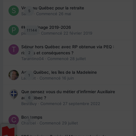
Venir au Québec pour la retraite
5
Sab74
· Commencé
26 mai
👬 Parrainage 2019-2026
11144
piinoush
· Commencé
22 février 2019
Séjour hors Québec avec RP obtenue via PEQ :
2
risques et conséquences ?
Tarantino04
· Commencé
28 juillet
Arte : Québec, les îles de la Madeleine
1
Laurent
· Commencé
16 juin
Que pensez vous du métier d'infirmier Auxiliaire
6
au Québec ?
BestBuy
· Commencé
27 septembre 2022
Bon temps
0
Charbel
· Commencé
29 juillet