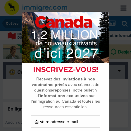
Québec
Découvrez nos conseils et information
Confus
(0)
Il n’y a encore rien ici
En ligne récemment
0 membre est en ligne
Aucun utilisateur enregistré regarde cette page.