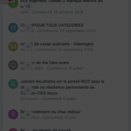
EDE Ingénieur Tunisie // Manque relevés de
14
note
Jmili
· Commencé
18 octobre 2018
CHAUFFEUR TOUS CATEGORIES
1
HAZEM
· Commencé
20 septembre 2024
extrait de casier judiciaire - Allemagne
5
maries
· Commencé
13 septembre 2005
La peur de me faire scam
1
Queen_1992
· Commencé
15 juillet
Joindre les photos sur le portail IRCC pour la
demande de résidence permanente au
3
Canada-CSQ reçus
Aichacool
· Commencé
9 juillet
Renouvelement du Visa visiteur
4
babibubsy
· Commencé
21 juin
Refus de permis de travail