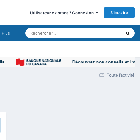
S’inscrire
Utilisateur existant ? Connexion
Plus
s
Découvrez nos conseils et inform
Toute l’activité