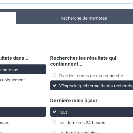
Recherche de membres
ultats dans…
Rechercher les résultats qui
contiennent…
s contenus
Tous
les termes de ma recherche
s uniquement
N’importe
quel terme de ma recherch
Dernière mise à jour
Tout
eures
Les dernières 24 heures
e
La dernière semaine