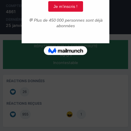
COMPTEUR DE CONTENUS
INSCRIPTION
4861
15 avril 2008
DERNIÈRE VISITE
JOURS GAGNÉS
25 janvier 2017
24
RÉPUTATION SUR LA COMMUNAUTÉ
1091
Incontestable
RÉACTIONS DONNÉES
26
RÉACTIONS REÇUES
955
1