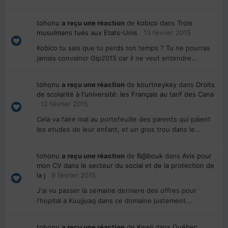
tohonu
a reçu une réaction
de
kobico
dans
Trois
musulmans tués aux Etats-Unis
13 février 2015
Kobico tu sais que tu perds ton temps ? Tu ne pourras
jamais convaincr Gip2015 car il ne veut entendre...
tohonu
a reçu une réaction
de
kourtneykey
dans
Droits
de scolarité à l'université: les Français au tarif des Cana
12 février 2015
Cela va faire mal au portefeuille des parents qui paient
les etudes de leur enfant, et un gros trou dans le...
tohonu
a reçu une réaction
de
B@bouk
dans
Avis pour
mon CV dans le secteur du social et de la protection de
la j
9 février 2015
J'ai vu passer la semaine derniere des offres pour
l'hopital a Kuujjuaq dans ce domaine justement...
tohonu
a reçu une réaction
de
Kweli
dans
Québec