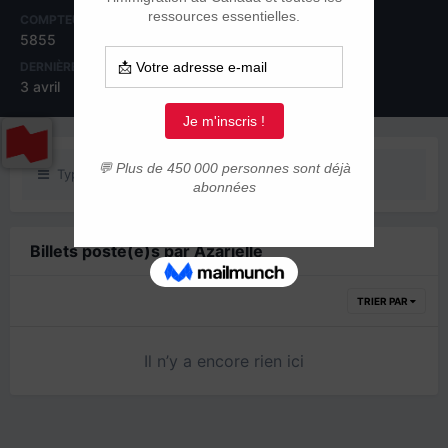
COMPTEUR DE CONTENUS
INSCRIPTION
5855
22 décembre 2007
DERNIÈRE VISITE
JOURS GAGNÉS
3 avril
40
Type de contenu
Billets posté(e)s par Azarielle
TRIER PAR
Il n’y a encore rien ici