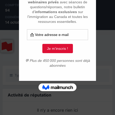
COMPTEUR DE CONTENUS
INSCRIPTION
94
30 janvier 2007
DERNIÈRE VISITE
14 octobre 2009
RÉPUTATION SUR LA COMMUNAUTÉ
0
Neutre
Type de contenu
Activité de réputation
Il n’y a encore rien ici