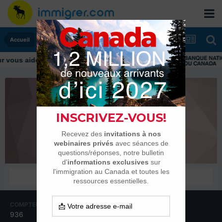
Accueil
vous aider tout au long de votre transition
naomi
Habitués
COMPTEUR DE CONTENUS
INSCRIPTION
936
5 avril 2006