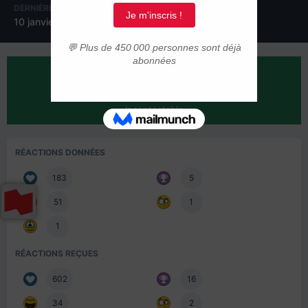
DERNIÈRE VISITE
JOURS GAGNÉS
10 janvier 2025
2
RÉPUTATION SUR LA COMMUNAUTÉ
674
Incontestable
RÉACTIONS DONNÉES
183
5
51
1
1
RÉACTIONS REÇUES
602
16
34
2